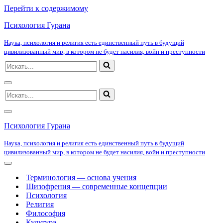
Перейти к содержимому
Психология Гурана
Наука, психология и религия есть единственный путь в будущий
цивилизованный мир, в котором не будет насилия, войн и преступности
Искать...
Меню
Искать...
навигации
Меню
навигации
Психология Гурана
Наука, психология и религия есть единственный путь в будущий
цивилизованный мир, в котором не будет насилия, войн и преступности
Меню
навигации
Терминология — основа учения
Шизофрения — современные концепции
Психология
Религия
Философия
Культура