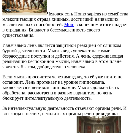
Человек есть Homo sapiens из семейства
млекопитающих отряда хищных, достигший наивысших
мыслительных способностей.
More
в конечном итоге впадает
в страдания. Впадает в бессмысленность своего
существования.
Изначально лень является защитной реакцией от слишком
бурной деятельности. Мысль ведь увлекает на самые
безрассудные поступки и действия. А лень, сдерживающая
реализацию беспокойной мысли, изначально в этом плане
является благом, добродетелью человека.
Если мысль просочится через амигдалу, то её уже ничто не
остановит. Лень протекает на уровне гиппокампа,
заключается в ленивом гиппокампе. Мысль должна быть
обработана, рассмотрена в разных вариантах, но лень
блокирует интеллектуальную деятельность.
За интеллектуальную деятельность отвечают органы речи. И
вот когда в песнях, в молитвах органы речи приводишь в