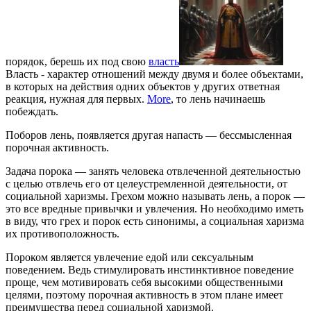
порядок, берешь их под свою
власть
Власть - характер отношений между двумя и более объектами,
в которых на действия одних объектов у других ответная
реакция, нужная для первых.
More
, то лень начинаешь
побеждать.
Поборов лень, появляется другая напасть — бессмысленная
порочная активность.
Задача порока — занять человека отвлеченной деятельностью
с целью отвлечь его от целеустремленной деятельности, от
социальной харизмы. Грехом можно называть лень, а порок —
это все вредные привычки и увлечения. Но необходимо иметь
в виду, что грех и порок есть синонимы, а социальная харизма
их противоположность.
Пороком является увлечение едой или сексуальным
поведением. Ведь стимулировать инстинктивное поведение
проще, чем мотивировать себя высокими общественными
целями, поэтому порочная активность в этом плане имеет
преимущества перед социальной харизмой.