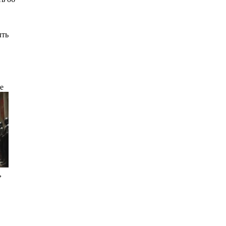
ыть
е
,