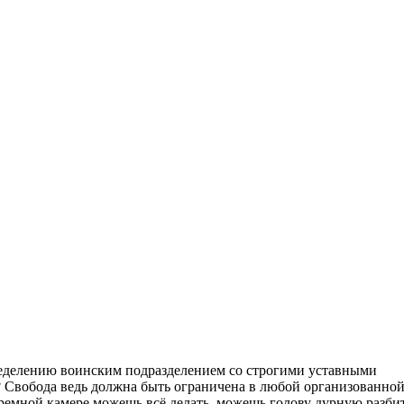
ределению воинским подразделением со строгими уставными
ва? Свобода ведь должна быть ограничена в любой организованно
ремной камере можешь всё делать, можешь голову дурную разбит