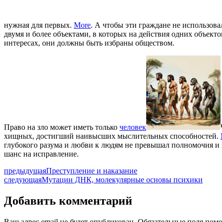
нужная для первых.
More
. А чтобы эти граждане не использов
двумя и более объектами, в которых на действия одних объекто
интересах, они должны быть избраны обществом.
Право на зло может иметь только
человек
хищных, достигший наивысших мыслительных способностей.
глубокого разума и любви к людям не превышал полномочия и и
шанс на исправление.
предыдущая
Преступление и наказание
следующая
Мутации ДНК, молекулярные основы психики
Добавить комментарий
Ваш адрес email не будет опубликован.
Обязательные поля пом