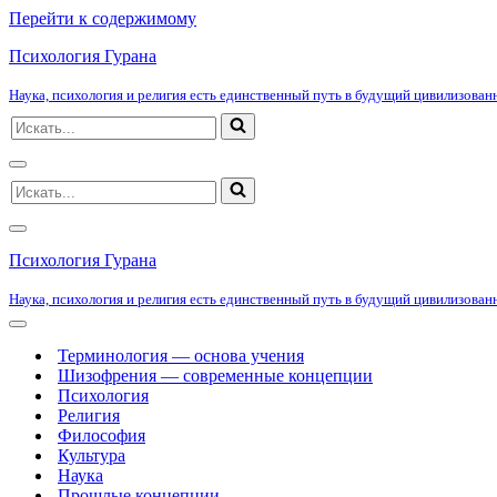
Перейти к содержимому
Психология Гурана
Наука, психология и религия есть единственный путь в будущий цивилизованн
Искать...
Меню
Искать...
навигации
Меню
навигации
Психология Гурана
Наука, психология и религия есть единственный путь в будущий цивилизованн
Меню
навигации
Терминология — основа учения
Шизофрения — современные концепции
Психология
Религия
Философия
Культура
Наука
Прошлые концепции