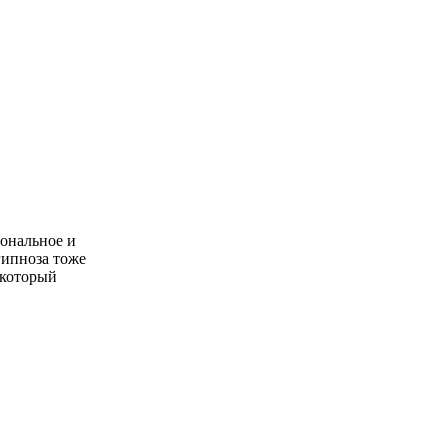
мональное и
гипноза тоже
 который