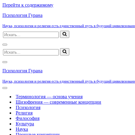
Перейти к содержимому
Психология Гурана
Наука, психология и религия есть единственный путь в будущий цивилизованн
Искать...
Меню
Искать...
навигации
Меню
навигации
Психология Гурана
Наука, психология и религия есть единственный путь в будущий цивилизованн
Меню
навигации
Терминология — основа учения
Шизофрения — современные концепции
Психология
Религия
Философия
Культура
Наука
Прошлые концепции