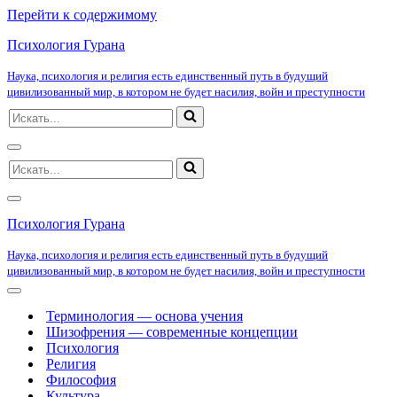
Перейти к содержимому
Психология Гурана
Наука, психология и религия есть единственный путь в будущий
цивилизованный мир, в котором не будет насилия, войн и преступности
Искать...
Меню
Искать...
навигации
Меню
навигации
Психология Гурана
Наука, психология и религия есть единственный путь в будущий
цивилизованный мир, в котором не будет насилия, войн и преступности
Меню
навигации
Терминология — основа учения
Шизофрения — современные концепции
Психология
Религия
Философия
Культура