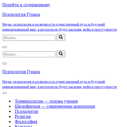
Перейти к содержимому
Психология Гурана
Наука, психология и религия есть единственный путь в будущий
цивилизованный мир, в котором не будет насилия, войн и преступности
Искать...
Меню
Искать...
навигации
Меню
навигации
Психология Гурана
Наука, психология и религия есть единственный путь в будущий
цивилизованный мир, в котором не будет насилия, войн и преступности
Меню
навигации
Терминология — основа учения
Шизофрения — современные концепции
Психология
Религия
Философия
Культура