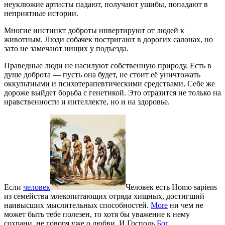
неуклюжие артисты падают, получают ушибы, попадают в
неприятные истории.
Многие инстинкт доброты инвертируют от людей к
животным. Люди собачек постригают в дорогих салонах, но
зато не замечают нищих у подъезда.
Праведные люди не насилуют собственную природу. Есть в
душе доброта — пусть она будет, не стоит её уничтожать
оккультными и психотерапевтическими средствами. Себе же
дороже выйдет борьба с генетикой. Это отразится не только на
нравственности и интеллекте, но и на здоровье.
Если
человек
Человек есть Homo sapiens
из семейства млекопитающих отряда хищных, достигший
наивысших мыслительных способностей.
More
ни чем не
может быть тебе полезен, то хотя бы уважение к нему
сохрани, не говоря уже о любви. И Господь
Бог