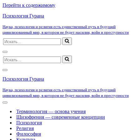
Перейти к содержимому
Психология Гурана
Наука, психология и религия есть единственный путь в будущий
цивилизованный мир, в котором не будет насилия, войн и преступности
Искать...
Меню
Искать...
навигации
Меню
навигации
Психология Гурана
Наука, психология и религия есть единственный путь в будущий
цивилизованный мир, в котором не будет насилия, войн и преступности
Меню
навигации
Терминология — основа учения
Шизофрения — современные концепции
Психология
Религия
Философия
Культура