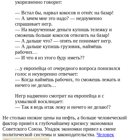
укоризненно говорит:
— Встал бы, нарвал кокосов и отнёс на базар!
— А зачем мне это надо? — недоуменно
спрашивает негр.
— На вырученные деньги купишь тележку и
сможешь больше кокосов отвозить на базар!
— А дальше что? — опять не понимает негр.
— А дальше купишь грузовик, наймёшь
рабочих…
— И что я из этого буду иметь??
…у европейца от очередного вопроса понизился
голос и неуверенно отвечает:
— Когда наймёшь рабочих, то сможешь лежать и
ничего не делать…
Негр надменно смотрит на европейца и с
ухмылкой восклицает:
— Так я ведь итак лежу и ничего не делаю!?
Не столько низкие цены на нефть, а больше человеческий
фактор привёл к глубочайшему кризису экономики
Советского Союза. Упадок экономки привел к смене
политической системы и законодательства.
Человек