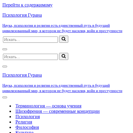
Перейти к содержимому
Психология Гурана
Наука, психология и религия есть единственный путь в будущий
цивилизованный мир, в котором не будет насилия, войн и преступности
Искать...
Меню
Искать...
навигации
Меню
навигации
Психология Гурана
Наука, психология и религия есть единственный путь в будущий
цивилизованный мир, в котором не будет насилия, войн и преступности
Меню
навигации
Терминология — основа учения
Шизофрения — современные концепции
Психология
Религия
Философия
Культура