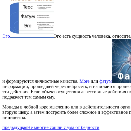
Эго
Эго есть сущность человека, относит
и формируются личностные качества.
More
или
фатум
информации, прошедшей через нейросеть, и начинается проце
эти действия. Если объект осуществил агрессивные действия п
подражает тем самым ему.
Монады в лобной коре мысленно или в действительности орга
вторую щеку, а затем построить более сложное и эффективное
инциденты.
предыдущая
Не многие сошли с ума от бедности