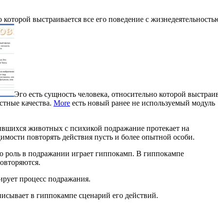
о которой выстраивается все его поведение с жизнедеятельность
Эго есть сущность человека, относительно которой выстраи
стные качества.
More
есть новый ранее не используемый модуль
вившихся животных с психикой подражание протекает на
имости повторять действия пусть и более опытной особи.
 роль в подражании играет гиппокамп. В гиппокампе
повторяются.
ирует процесс подражания.
писывает в гиппокампе сценарий его действий.