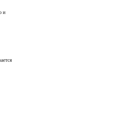
ю и
вается