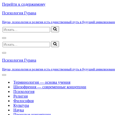
Перейти к содержимому
Психология Гурана
Наука, психология и религия есть единственный путь в будущий цивилизованн
Искать...
Меню
Искать...
навигации
Меню
навигации
Психология Гурана
Наука, психология и религия есть единственный путь в будущий цивилизованн
Меню
навигации
Терминология — основа учения
Шизофрения — современные концепции
Психология
Религия
Философия
Культура
Наука
Прошлые концепции