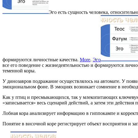
Эго есть сущность человека, относительн
формируются личностные качества.
More
.
Эго
все его поведение с жизнедеятельностью и формируются лично
теменной коры.
У динозавров подражание осуществлялось на автомате. У поя
эмоциональном фоне. В эмоциях возникает сомнение в необход
Как у птиц и пресмыкающихся, так у млекопитающих ключевую
«записывается» весь сценарий действий, а затем эти действия 
Лобная кора анализирует информацию в гиппокампе и коррект
Понятие в височной коре регистрирует объект восприятия и за