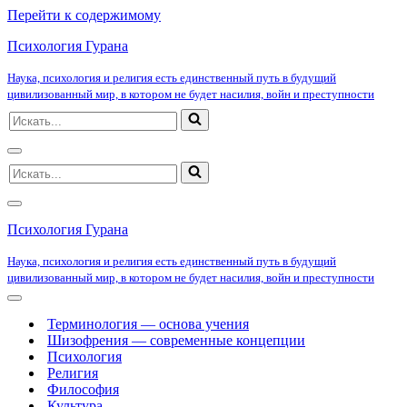
Перейти к содержимому
Психология Гурана
Наука, психология и религия есть единственный путь в будущий
цивилизованный мир, в котором не будет насилия, войн и преступности
Искать...
Меню
Искать...
навигации
Меню
навигации
Психология Гурана
Наука, психология и религия есть единственный путь в будущий
цивилизованный мир, в котором не будет насилия, войн и преступности
Меню
навигации
Терминология — основа учения
Шизофрения — современные концепции
Психология
Религия
Философия
Культура