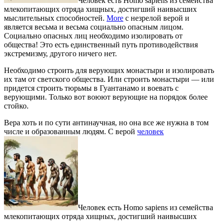
Человек есть Homo sapiens из семейства
млекопитающих отряда хищных, достигший наивысших
мыслительных способностей.
More
с незрелой верой и
является весьма и весьма социально опасным лицом.
Социально опасных лиц необходимо изолировать от
общества! Это есть единственный путь противодействия
экстремизму, другого ничего нет.
Необходимо строить для верующих монастыри и изолировать
их там от светского общества. Или строить монастыри — или
придется строить тюрьмы в Гуантанамо и воевать с
верующими. Только вот воюют верующие на порядок более
стойко.
Вера хоть и по сути антинаучная, но она все же нужна в том
числе и образованным людям. С верой
человек
Человек есть Homo sapiens из семейства
млекопитающих отряда хищных, достигший наивысших