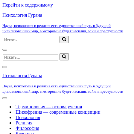
Перейти к содержимому
Психология Гурана
Наука, психология и религия есть единственный путь в будущий
цивилизованный мир, в котором не будет насилия, войн и преступности
Искать...
Меню
Искать...
навигации
Меню
навигации
Психология Гурана
Наука, психология и религия есть единственный путь в будущий
цивилизованный мир, в котором не будет насилия, войн и преступности
Меню
навигации
Терминология — основа учения
Шизофрения — современные концепции
Психология
Религия
Философия
Культура