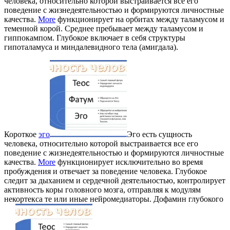
человека, относительно которой выстраивается все его
поведение с жизнедеятельностью и формируются личностные
качества.
More
функционирует на орбитах между таламусом и
теменной корой. Среднее пребывает между таламусом и
гиппокампом. Глубокое включает в себя структуры
гипоталамуса и миндалевидного тела (амигдала).
Короткое
эго
Эго есть сущность
человека, относительно которой выстраивается все его
поведение с жизнедеятельностью и формируются личностные
качества.
More
функционирует исключительно во время
пробуждения и отвечает за поведение человека. Глубокое
следит за дыханием и сердечной деятельностью, контролирует
активность коры головного мозга, отправляя к модулям
некортекса те или иные нейромедиаторы. Дофамин глубокого