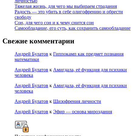
личностью
Тяжелая жизнь, для чего мы выбираем страдания
Радость — это убить в себе олигофрению и обрести
свободу
Сон, для чего сон и к чему снится сон
Самообладание, его суть, как сохранить самообладание
Свежие комментарии
Андрей Булатов
к
Гиппокамп как предмет познания
математики
Андрей Булатов
к
Амигдала, её функция для психики
человека
Андрей Булатов
к
Амигдала, её функция для психики
человека
Андрей Булатов
к
Шизофрения личности
Андрей Булатов
к
Эфир — основа мироздания