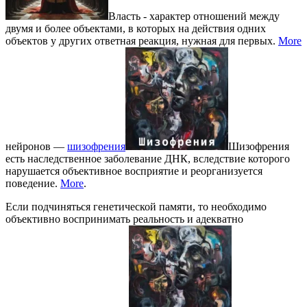
Власть - характер отношений между
двумя и более объектами, в которых на действия одних
объектов у других ответная реакция, нужная для первых.
More
нейронов —
шизофрения
Шизофрения
есть наследственное заболевание ДНК, вследствие которого
нарушается объективное восприятие и реорганизуется
поведение.
More
.
Если подчиняться генетической памяти, то необходимо
объективно воспринимать реальность и адекватно