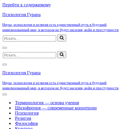
Перейти к содержимому
Психология Гурана
Наука, психология и религия есть единственный путь в будущий
цивилизованный мир, в котором не будет насилия, войн и преступности
Искать...
Меню
Искать...
навигации
Меню
навигации
Психология Гурана
Наука, психология и религия есть единственный путь в будущий
цивилизованный мир, в котором не будет насилия, войн и преступности
Меню
навигации
Терминология — основа учения
Шизофрения — современные концепции
Психология
Религия
Философия
Культура