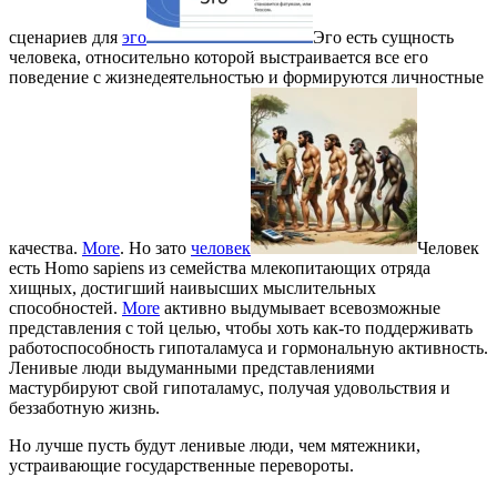
сценариев для
эго
Эго есть сущность
человека, относительно которой выстраивается все его
поведение с жизнедеятельностью и формируются личностные
качества.
More
. Но зато
человек
Человек
есть Homo sapiens из семейства млекопитающих отряда
хищных, достигший наивысших мыслительных
способностей.
More
активно выдумывает всевозможные
представления с той целью, чтобы хоть как-то поддерживать
работоспособность гипоталамуса и гормональную активность.
Ленивые люди выдуманными представлениями
мастурбируют свой гипоталамус, получая удовольствия и
беззаботную жизнь.
Но лучше пусть будут ленивые люди, чем мятежники,
устраивающие государственные перевороты.