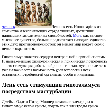
человек
Человек есть Homo sapiens из
семейства млекопитающих отряда хищных, достигший
наивысших мыслительных способностей.
More
, как высшее
мыслящее существо, больше предпочитает находить единство
этих двух противоположностей: он меняет мир вокруг себя с
целью сохраниться.
Гипоталамус является сердцем центральной нервной системы.
И наиважнейшая физиологическая и психическая потребность
— это стимуляция работы нейронов гипоталамуса, после чего
уже налаживается возможность удовлетворения всех
остальных потребностей организма, особи и индивида.
Лень есть стимуляция гипоталамуса
посредством мастурбации
Джеймс Олдс и Питер Милнер вставляли электроды в
гипоталамус белой крысы, подать ток в электроды крыса