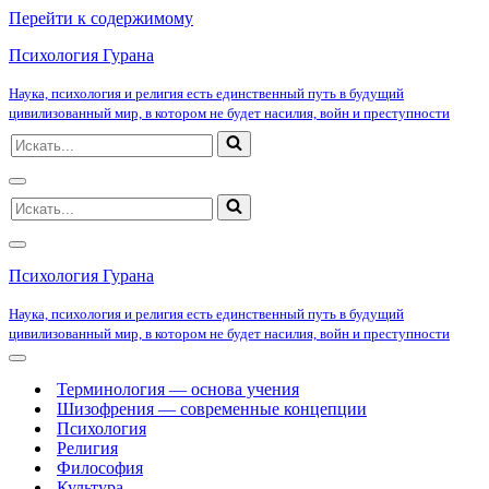
Перейти к содержимому
Психология Гурана
Наука, психология и религия есть единственный путь в будущий
цивилизованный мир, в котором не будет насилия, войн и преступности
Искать...
Меню
Искать...
навигации
Меню
навигации
Психология Гурана
Наука, психология и религия есть единственный путь в будущий
цивилизованный мир, в котором не будет насилия, войн и преступности
Меню
навигации
Терминология — основа учения
Шизофрения — современные концепции
Психология
Религия
Философия
Культура