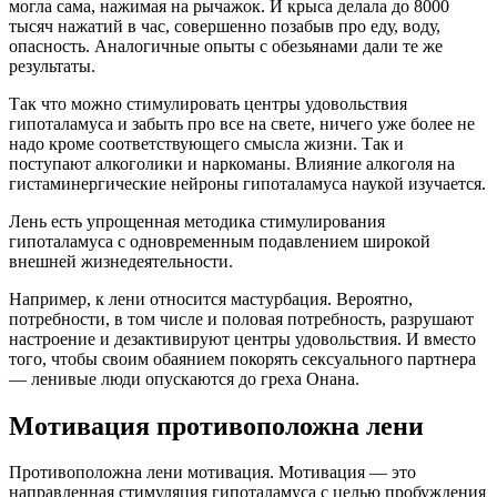
могла сама, нажимая на рычажок. И крыса делала до 8000
тысяч нажатий в час, совершенно позабыв про еду, воду,
опасность. Аналогичные опыты с обезьянами дали те же
результаты.
Так что можно стимулировать центры удовольствия
гипоталамуса и забыть про все на свете, ничего уже более не
надо кроме соответствующего смысла жизни. Так и
поступают алкоголики и наркоманы. Влияние алкоголя на
гистаминергические нейроны гипоталамуса наукой изучается.
Лень есть упрощенная методика стимулирования
гипоталамуса с одновременным подавлением широкой
внешней жизнедеятельности.
Например, к лени относится мастурбация. Вероятно,
потребности, в том числе и половая потребность, разрушают
настроение и дезактивируют центры удовольствия. И вместо
того, чтобы своим обаянием покорять сексуального партнера
— ленивые люди опускаются до греха Онана.
Мотивация противоположна лени
Противоположна лени мотивация. Мотивация — это
направленная стимуляция гипоталамуса с целью пробуждения