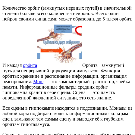
Количество орбит (замкнутых нервных путей) в значительной
степени больше всего количества нейронов. Всего один
нейрон своими синапсами может образовать до 5 тысяч орбит.
И каждая
орбита
Орбита - замкнутый
путь для непрерывной циркуляции импульсов. Функция
орбиты: хранение и распознание информации, организация
реагирования.
More
— это компьютерный транзистор, ячейка
памяти. Информационные фильтры средних орбит
гиппокампа хранят в себе сцены. Сцена — это память
определенной жизненной ситуации, это есть знание.
Все сцены в гиппокампе находятся в подсознании. Монады из
лобной коры подбирают коды к информационным фильтрам
сцен, замыкают тем самым сцену и выводят её к глубоким
орбитам гипоталамуса.
Сцены на орексиновых орбитах гипоталамуса объединяются в