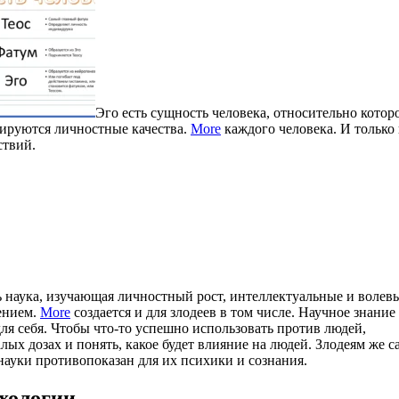
Эго есть сущность человека, относительно котор
мируются личностные качества.
More
каждого человека. И только 
ствий.
ь наука, изучающая личностный рост, интеллектуальные и волев
ением.
More
создается и для злодеев в том числе. Научное знание
для себя. Чтобы что-то успешно использовать против людей,
алых дозах и понять, какое будет влияние на людей. Злодеям же 
 науки противопоказан для их психики и сознания.
хологии