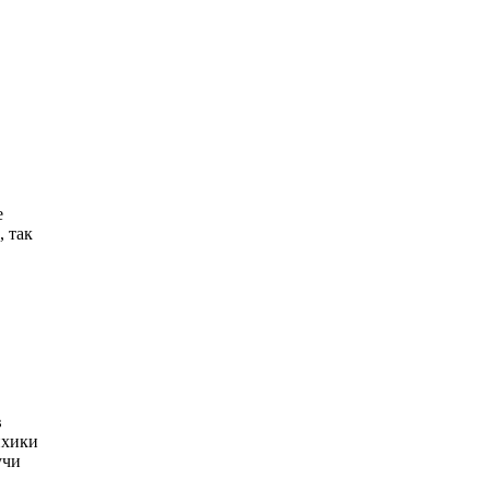
е
, так
в
ихики
учи