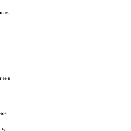
и —
низма
 её в
ное
ть,