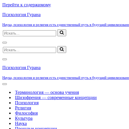
Перейти к содержимому
Психология Гурана
Наука, психология и религия есть единственный путь в будущий цивилизованн
Искать...
Меню
Искать...
навигации
Меню
навигации
Психология Гурана
Наука, психология и религия есть единственный путь в будущий цивилизованн
Меню
навигации
Терминология — основа учения
Шизофрения — современные концепции
Психология
Религия
Философия
Культура
Наука
Прошлые концепции