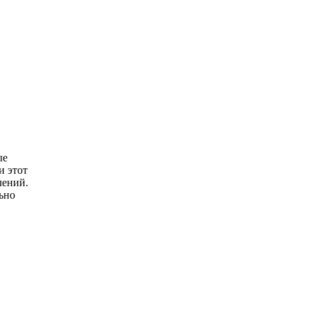
ые
и этот
лений.
ьно