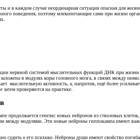
меты и в каждом случае неординарная ситуация опасная для жизн
ожного поведения, поэтому млекопитающие сами при жизни орга
ях.
зации нервной системой мыслительных функций ДНК при жизни
заложена в модулях коры головного мозга, в связях между ними.
т мыслительную активность, а, напротив, ещё более усиливает
 затем проверяются на практике.
ов
мпе продолжается генезис новых нейронов из стволовых клеток,
зи между модулями. Эти новые нейроны гиппокампа имеют важ
о судить о его психике. Нейроны души имеют свойство погиба