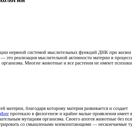
зации нервной системой мыслительных функций ДНК при жизни
— это реализация мыслительной активности материи в процесс
и организма. Многие животные и все растения не имеют психики
ей материи, благодаря которому материя развивается и создает
More
протекало в филогенезе и крайне малые проявления имеет 
елательным мутациям организма. Своего апогея животные без пс
онкурировать со смышлеными млекопитающими — нескончаемые т