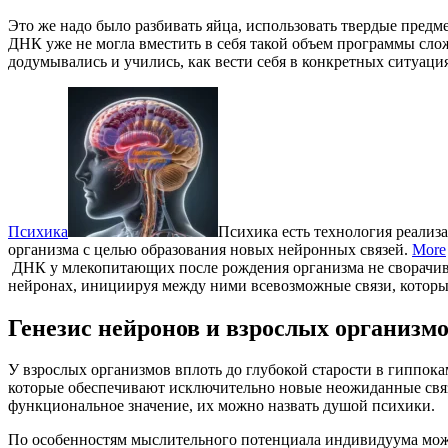
Это же надо было разбивать яйца, использовать твердые пред
ДНК уже не могла вместить в себя такой объем программы сл
додумывались и учились, как вести себя в конкретных ситуаци
Психика
Психика есть технология реали
организма с целью образования новых нейронных связей.
More
ДНК у млекопитающих после рождения организма не сворачивае
нейронах, инициируя между ними всевозможные связи, которые
Генезис нейронов и взрослых организм
У взрослых организмов вплоть до глубокой старости в гиппока
которые обеспечивают исключительно новые неожиданные свя
функциональное значение, их можно назвать душой психики.
По особенностям мыслительного потенциала индивидуума можн