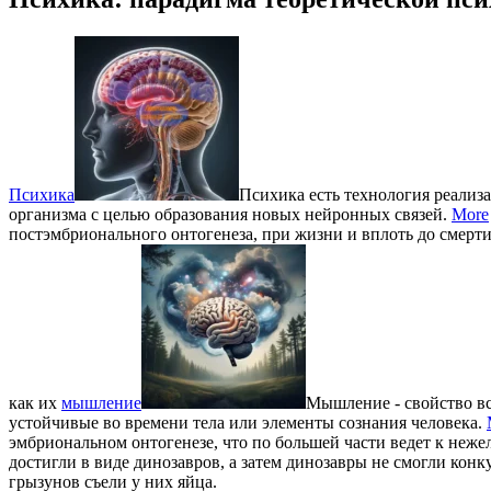
Психика
Психика есть технология реали
организма с целью образования новых нейронных связей.
More
постэмбрионального онтогенеза, при жизни и вплоть до смерт
как их
мышление
Мышление - свойство вс
устойчивые во времени тела или элементы сознания человека.
эмбриональном онтогенезе, что по большей части ведет к неж
достигли в виде динозавров, а затем динозавры не смогли к
грызунов съели у них яйца.