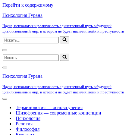
Перейти к содержимому
Психология Гурана
Наука, психология и религия есть единственный путь в будущий
цивилизованный мир, в котором не будет насилия, войн и преступности
Искать...
Меню
Искать...
навигации
Меню
навигации
Психология Гурана
Наука, психология и религия есть единственный путь в будущий
цивилизованный мир, в котором не будет насилия, войн и преступности
Меню
навигации
Терминология — основа учения
Шизофрения — современные концепции
Психология
Религия
Философия
Культура