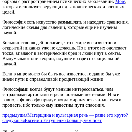
борьбы с распространением психических заболеваний.
More
,
которая использует верующих для политических и военных
целей.
Философия есть искусство размышлять и находить сравнения,
логические схемы для явлений, которые ещё не изучены
наукой.
Большинство людей полагает, что в мире все известно и
открытий никаких уже не сделаешь. Но в итоге их одолевает
тоска, впадают в эзотерический бред и люди идут в секты.
Выдумывают они теории, идущие вразрез с официальной
наукой.
Если в мире могло бы быть все известно, то давно бы уже
знали пути к справедливой процветающей жизни.
Философами всегда будут меньше интересоваться, чем
эстрадными артистами и религиозными деятелями. И все
равно, к философу придут, когда мир начнет скатываться в
пропасть, ибо только ему известны пути спасения.
предыдущая
Матерщина и вульгарная речь — разве это круто?
следующая
Евгений Евтушенко больше, чем поэт