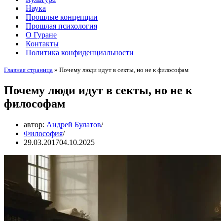
Наука
Прошлые концепции
Прошлая психология
О Гуране
Контакты
Политика конфиденциальности
Главная страница
»
Почему люди идут в секты, но не к философам
Почему люди идут в секты, но не к
философам
автор:
Андрей Булатов
Философия
29.03.2017
04.10.2025