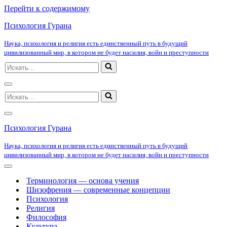
Перейти к содержимому
Психология Гурана
Наука, психология и религия есть единственный путь в будущий
цивилизованный мир, в котором не будет насилия, войн и преступности
Искать...
Меню
Искать...
навигации
Меню
навигации
Психология Гурана
Наука, психология и религия есть единственный путь в будущий
цивилизованный мир, в котором не будет насилия, войн и преступности
Меню
навигации
Терминология — основа учения
Шизофрения — современные концепции
Психология
Религия
Философия
Культура