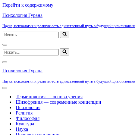
Перейти к содержимому
Психология Гурана
Наука, психология и религия есть единственный путь в будущий цивилизованн
Искать...
Меню
Искать...
навигации
Меню
навигации
Психология Гурана
Наука, психология и религия есть единственный путь в будущий цивилизованн
Меню
навигации
Терминология — основа учения
Шизофрения — современные концепции
Психология
Религия
Философия
Культура
Наука
Прошлые концепции