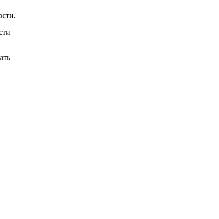
ости.
сти
ать