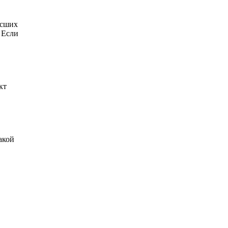
ысших
 Если
кт
акой