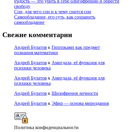
Радость — это убить в себе олигофрению и обрести
свободу
Сон, для чего сон и к чему снится сон
Самообладание, его суть, как сохранить
самообладание
Свежие комментарии
Андрей Булатов
к
Гиппокамп как предмет
познания математики
Андрей Булатов
к
Амигдала, её функция для
психики человека
Андрей Булатов
к
Амигдала, её функция для
психики человека
Андрей Булатов
к
Шизофрения личности
Андрей Булатов
к
Эфир — основа мироздания
Политика конфиденциальности