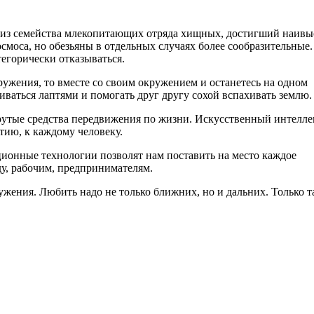
s из семейства млекопитающих отряда хищных, достигший наив
смоса, но обезьяны в отдельных случаях более сообразительные.
атегорически отказываться.
ужения, то вместе со своим окружением и останетесь на одном
иваться лаптями и помогать друг другу сохой вспахивать землю.
крутые средства передвижения по жизни. Искусственный интелле
тию, к каждому человеку.
ционные технологии позволят нам поставить на место каждое
ду, рабочим, предпринимателям.
жения. Любить надо не только ближних, но и дальних. Только т