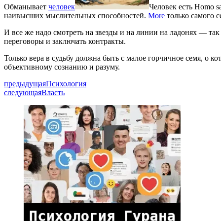
Обманывает
человек
Человек есть Homo s
наивысших мыслительных способностей.
More
только самого с
И все же надо смотреть на звезды и на линии на ладонях — та
переговоры и заключать контракты.
Только вера в судьбу должна быть с малое горчичное семя, о к
объективному сознанию и разуму.
предыдущая
Психология
следующая
Власть