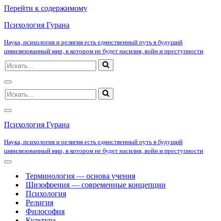
Перейти к содержимому
Психология Гурана
Наука, психология и религия есть единственный путь в будущий
цивилизованный мир, в котором не будет насилия, войн и преступности
Искать...
Меню
Искать...
навигации
Меню
навигации
Психология Гурана
Наука, психология и религия есть единственный путь в будущий
цивилизованный мир, в котором не будет насилия, войн и преступности
Меню
навигации
Терминология — основа учения
Шизофрения — современные концепции
Психология
Религия
Философия
Культура