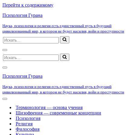
Перейти к содержимому
Психология Гурана
Наука, психология и религия есть единственный путь в будущий
цивилизованный мир, в котором не будет насилия, войн и преступности
Искать...
Меню
Искать...
навигации
Меню
навигации
Психология Гурана
Наука, психология и религия есть единственный путь в будущий
цивилизованный мир, в котором не будет насилия, войн и преступности
Меню
навигации
Терминология — основа учения
Шизофрения — современные концепции
Психология
Религия
Философия
Культура