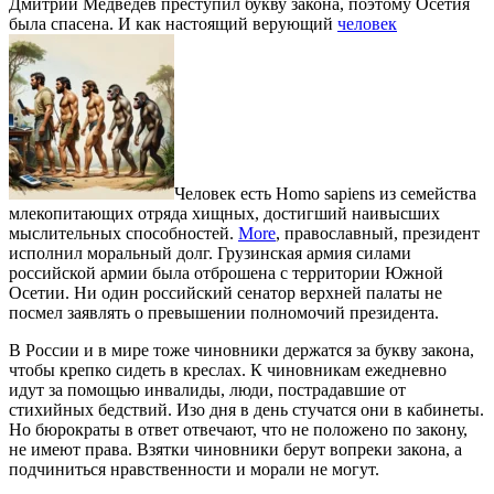
Дмитрий Медведев преступил букву закона, поэтому Осетия
была спасена. И как настоящий верующий
человек
Человек есть Homo sapiens из семейства
млекопитающих отряда хищных, достигший наивысших
мыслительных способностей.
More
, православный, президент
исполнил моральный долг. Грузинская армия силами
российской армии была отброшена с территории Южной
Осетии. Ни один российский сенатор верхней палаты не
посмел заявлять о превышении полномочий президента.
В России и в мире тоже чиновники держатся за букву закона,
чтобы крепко сидеть в креслах. К чиновникам ежедневно
идут за помощью инвалиды, люди, пострадавшие от
стихийных бедствий. Изо дня в день стучатся они в кабинеты.
Но бюрократы в ответ отвечают, что не положено по закону,
не имеют права. Взятки чиновники берут вопреки закона, а
подчиниться нравственности и морали не могут.