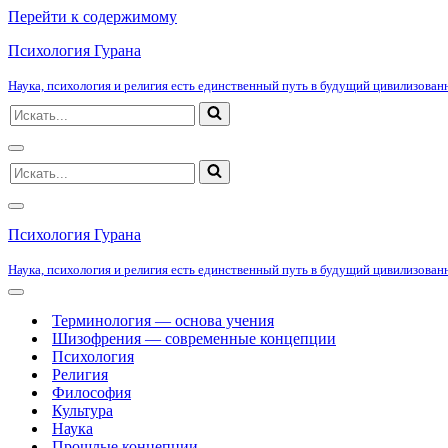
Перейти к содержимому
Психология Гурана
Наука, психология и религия есть единственный путь в будущий цивилизованн
Искать...
Меню
Искать...
навигации
Меню
навигации
Психология Гурана
Наука, психология и религия есть единственный путь в будущий цивилизованн
Меню
навигации
Терминология — основа учения
Шизофрения — современные концепции
Психология
Религия
Философия
Культура
Наука
Прошлые концепции