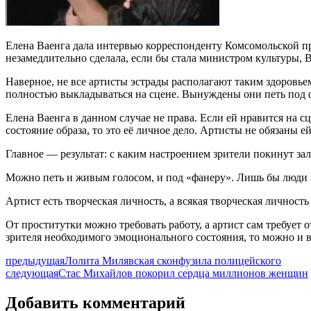
Елена Ваенга дала интервью корреспонденту Комсомольской п
незамедлительно сделала, если бы стала министром культуры, 
Наверное, не все артисты эстрады располагают таким здоровье
полностью выкладываться на сцене. Вынуждены они петь под ф
Елена Ваенга в данном случае не права. Если ей нравится на с
состояние образа, то это её личное дело. Артисты не обязаны ей
Главное — результат: с каким настроением зрители покинут зал
Можно петь и живым голосом, и под «фанеру». Лишь бы люди н
Артист есть творческая личность, а всякая творческая личность
От проститутки можно требовать работу, а артист сам требует 
зрителя необходимого эмоционального состояния, то можно и в
предыдущая
Лолита Милявская сконфузила полицейского
следующая
Стас Михайлов покорил сердца миллионов женщин
Добавить комментарий