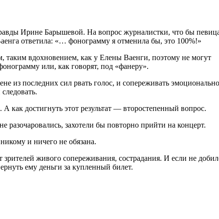
равды Ирине Барышевой. На вопрос журналистки, что бы певиц
Ваенга ответила: «… фонограмму я отменила бы, это 100%!»
м, таким вдохновением, как у Елены Ваенги, поэтому не могут
онограмму или, как говорят, под «фанеру».
цене из последних сил рвать голос, и сопереживать эмоциональн
 следовать.
. А как достигнуть этот результат — второстепенный вопрос.
е разочаровались, захотели бы повторно прийти на концерт.
 никому и ничего не обязана.
от зрителей живого сопереживания, сострадания. И если не добил
ернуть ему деньги за купленный билет.