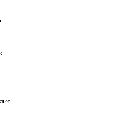
а
ое
ся от