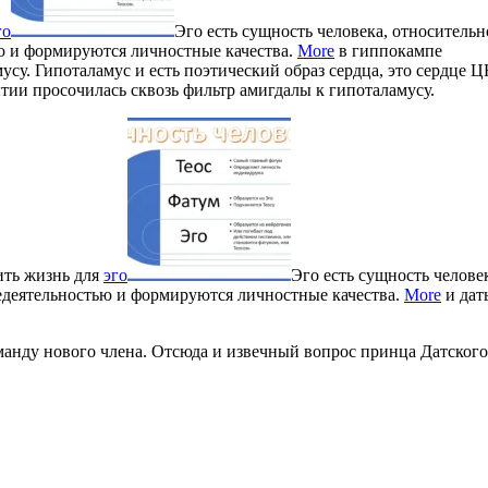
го
Эго есть сущность человека, относительн
ью и формируются личностные качества.
More
в гиппокампе
усу. Гипоталамус и есть поэтический образ сердца, это сердце 
тии просочилась сквозь фильтр амигдалы к гипоталамусу.
ить жизнь для
эго
Эго есть сущность челове
недеятельностью и формируются личностные качества.
More
и дат
анду нового члена. Отсюда и извечный вопрос принца Датского