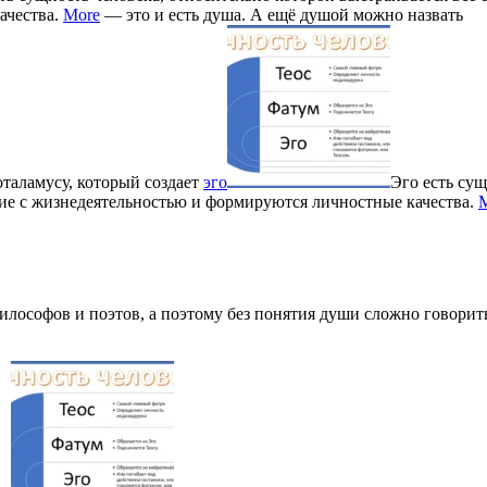
ачества.
More
— это и есть душа. А ещё душой можно назвать
оталамусу, который создает
эго
Эго есть су
ние с жизнедеятельностью и формируются личностные качества.
илософов и поэтов, а поэтому без понятия души сложно говорит