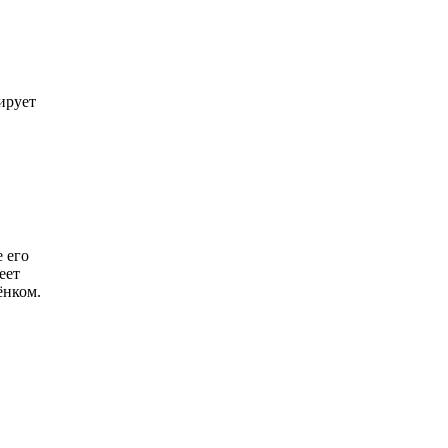
ирует
 его
еет
ёнком.