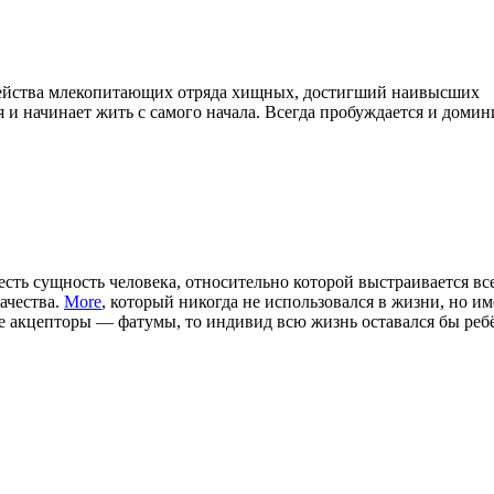
емейства млекопитающих отряда хищных, достигший наивысших
 и начинает жить с самого начала. Всегда пробуждается и домин
есть сущность человека, относительно которой выстраивается все
ачества.
More
, который никогда не использовался в жизни, но им
е акцепторы — фатумы, то индивид всю жизнь оставался бы реб