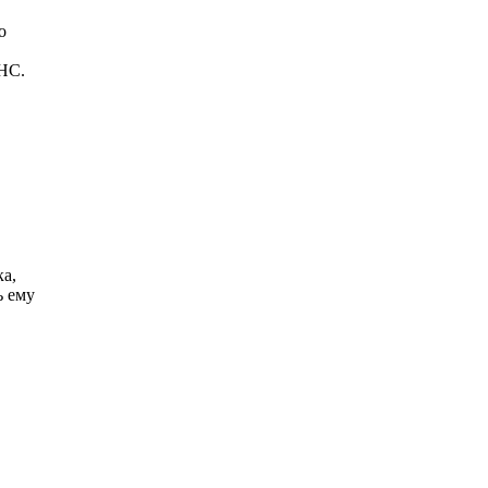
о
ЦНС.
ка,
ь ему