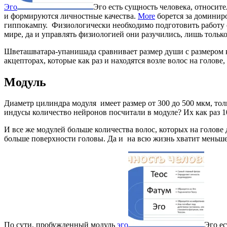
Эго
Эго есть сущность человека, относит
и формируются личностные качества.
More
борется за доминиро
гиппокампу. Физиологически необходимо подготовить работу о
мире, да и управлять физиологией они разучились, лишь только
Шветашватара-упанишада сравнивает размер души с размером к
акцепторах, которые как раз и находятся возле волос на голове
Модуль
Диаметр цилиндра модуля имеет размер от 300 до 500 мкм, то
индусы количество нейронов посчитали в модуле? Их как раз 1
И все же модулей больше количества волос, которых на голове 
больше поверхности головы. Да и на всю жизнь хватит меньше
По сути, пробужденный модуль
эго
Эго ес