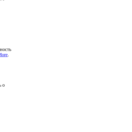
щность
More
.
ь о