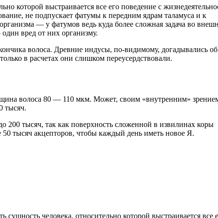
ельно которой выстраивается все его поведение с жизнедеятельн
вание, не подпускает фатумы к передним ядрам таламуса и к
рганизма — у фатумов ведь куда более сложная задача во внеш
 один вред от них организму.
ончика волоса. Древние индусы, по-видимому, догадывались об
, только в расчетах они слишком переусердствовали.
лщина волоса 80 — 110 мкм. Может, своим «внутренним» зрение
0 тысяч.
до 200 тысяч, так как поверхность сложенной в извилинах коры
 50 тысяч акцепторов, чтобы каждый день иметь новое Я.
ть сущность человека, относительно которой выстраивается все 