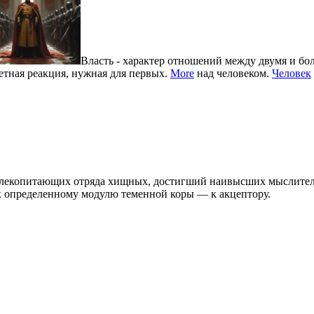
Власть - характер отношений между двумя и бо
ветная реакция, нужная для первых.
More
над человеком.
Человек
а млекопитающих отряда хищных, достигший наивысших мыслите
 к определенному модулю теменной коры — к акцептору.