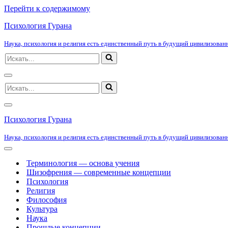
Перейти к содержимому
Психология Гурана
Наука, психология и религия есть единственный путь в будущий цивилизованн
Искать...
Меню
Искать...
навигации
Меню
навигации
Психология Гурана
Наука, психология и религия есть единственный путь в будущий цивилизованн
Меню
навигации
Терминология — основа учения
Шизофрения — современные концепции
Психология
Религия
Философия
Культура
Наука
Прошлые концепции