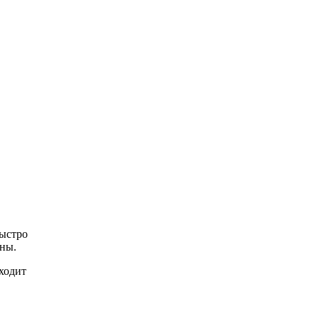
быстро
оны.
ходит