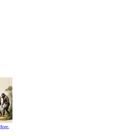
More
,