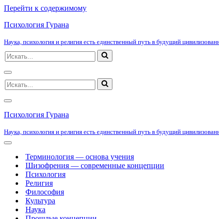
Перейти к содержимому
Психология Гурана
Наука, психология и религия есть единственный путь в будущий цивилизованн
Искать...
Меню
Искать...
навигации
Меню
навигации
Психология Гурана
Наука, психология и религия есть единственный путь в будущий цивилизованн
Меню
навигации
Терминология — основа учения
Шизофрения — современные концепции
Психология
Религия
Философия
Культура
Наука
Прошлые концепции