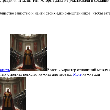
радания. И мстят тем, которые даже не участвовали в создании
 общество завистью и найти своих единомышленников, чтобы зат
власть
Власть - характер отношений между 
угих ответная реакция, нужная для первых.
More
нужна для