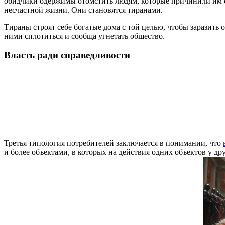
обидчики одержимы отомстить людям, которые причинили им ст
несчастной жизни. Они становятся тиранами.
Тираны строят себе богатые дома с той целью, чтобы заразить
ними сплотиться и сообща угнетать общество.
Власть ради справедливости
Третья типология потребителей заключается в понимании, что
и более объектами, в которых на действия одних объектов у др