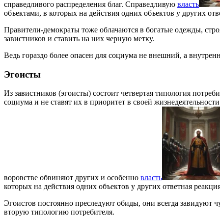
справедливого распределения благ. Справедливую
власть
объектами, в которых на действия одних объектов у других от
Правители-демократы тоже облачаются в богатые одежды, стро
завистников и ставить на них черную метку.
Ведь гораздо более опасен для социума не внешний, а внутренн
Эгоисты
Из завистников (эгоисты) состоит четвертая типология потреб
социума и не ставят их в приоритет в своей жизнедеятельност
воровстве обвиняют других и особенно
власть
которых на действия одних объектов у других ответная реакци
Эгоистов постоянно преследуют обиды, они всегда завидуют ч
вторую типологию потребителя.