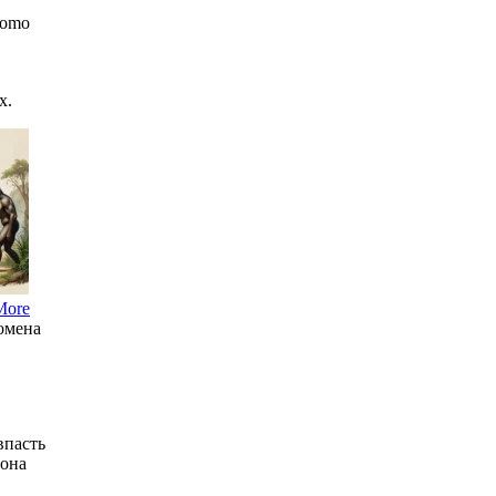
Homo
х.
More
домена
впасть
 она