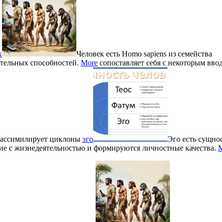
к
Человек есть Homo sapiens из семейства
тельных способностей.
More
сопоставляет себя с некоторым вв
н ассимилирует циклоны
эго
Эго есть сущно
ние с жизнедеятельностью и формируются личностные качества.