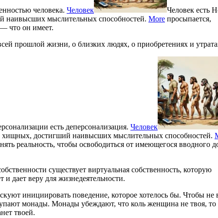
венностью человека.
Человек
Человек есть 
ший наивысших мыслительных способностей.
More
просыпается,
 — что он имеет.
ей прошлой жизни, о близких людях, о приобретениях и утрата
ерсонализации есть деперсонализация.
Человек
яда хищных, достигший наивысших мыслительных способностей.
менять реальность, чтобы освободиться от имеющегося вводного 
собственности существует виртуальная собственность, которую
 и дает веру для жизнедеятельности.
скуют инициировать поведение, которое хотелось бы. Чтобы не 
тупают монады. Монады убеждают, что коль женщина не твоя, то
анет твоей.