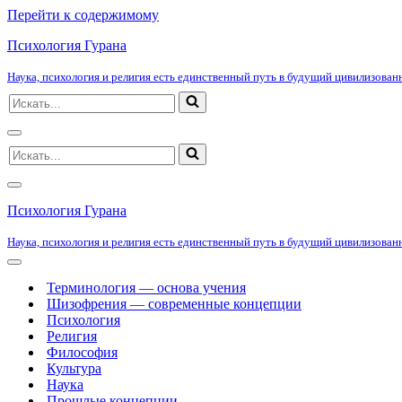
Перейти к содержимому
Психология Гурана
Наука, психология и религия есть единственный путь в будущий цивилизованн
Искать...
Меню
Искать...
навигации
Меню
навигации
Психология Гурана
Наука, психология и религия есть единственный путь в будущий цивилизованн
Меню
навигации
Терминология — основа учения
Шизофрения — современные концепции
Психология
Религия
Философия
Культура
Наука
Прошлые концепции