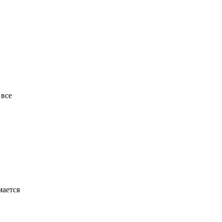
 все
мается