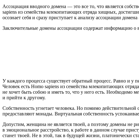
Ассоциация вводного домена — это все то, что является собст
sapiens из семейства млекопитающих отряда хищных, достиг
осознает себя и сразу приступает к анализу ассоциации домена
Заключительные домены ассоциации содержат информацию о вс
У каждого процесса существует обратный процесс. Равно и у п
Человек есть Homo sapiens из семейства млекопитающих отр
не хочет быть собою и иметь то, что у него есть. Необходимо 
и прийти к другому.
Собственность угнетает человека. Но помимо действительной 
предоставляют монады. Виртуальная собственность успокаивает
Допустим, женщина не является твоей, а поэтому домены не ри
в эмоциональное расстройство, к работе в данном случае прис
станет твоей. Не в этой, так в будущей жизни, платонически ст