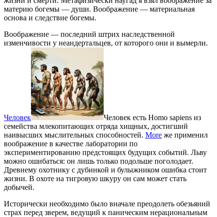
жизни и смерти. Метафизически наугад я взял воображение за
материю богемы — души. Воображение — материальная
основа и следствие богемы.
Воображение — последний штрих наследственной
изменчивости у неандертальцев, от которого они и вымерли.
Человек
Человек есть Homo sapiens из
семейства млекопитающих отряда хищных, достигший
наивысших мыслительных способностей.
More
же применил
воображение в качестве лаборатории по
экспериментированию предстоящих будущих событий. Льву
можно ошибаться: он лишь только подольше поголодает.
Древнему охотнику с дубинкой и булыжником ошибка стоит
жизни. В охоте на тигровую шкуру он сам может стать
добычей.
Исторически необходимо было вначале преодолеть обезьяний
страх перед зверем, ведущий к паническим нерациональным