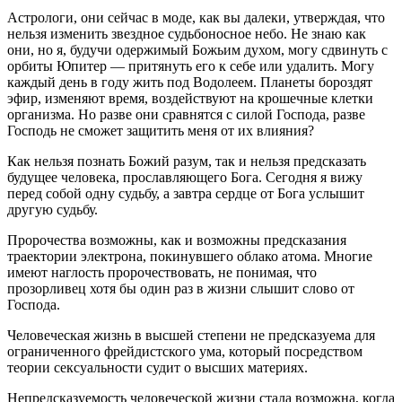
Астрологи, они сейчас в моде, как вы далеки, утверждая, что
нельзя изменить звездное судьбоносное небо. Не знаю как
они, но я, будучи одержимый Божьим духом, могу сдвинуть с
орбиты Юпитер — притянуть его к себе или удалить. Могу
каждый день в году жить под Водолеем. Планеты бороздят
эфир, изменяют время, воздействуют на крошечные клетки
организма. Но разве они сравнятся с силой Господа, разве
Господь не сможет защитить меня от их влияния?
Как нельзя познать Божий разум, так и нельзя предсказать
будущее человека, прославляющего Бога. Сегодня я вижу
перед собой одну судьбу, а завтра сердце от Бога услышит
другую судьбу.
Пророчества возможны, как и возможны предсказания
траектории электрона, покинувшего облако атома. Многие
имеют наглость пророчествовать, не понимая, что
прозорливец хотя бы один раз в жизни слышит слово от
Господа.
Человеческая жизнь в высшей степени не предсказуема для
ограниченного фрейдистского ума, который посредством
теории сексуальности судит о высших материях.
Непредсказуемость человеческой жизни стала возможна, когда