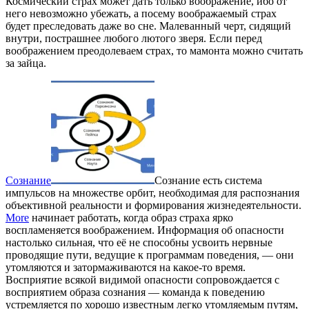
Космический страх может дать только воображение, ибо от
него невозможно убежать, а посему воображаемый страх
будет преследовать даже во сне. Малеванный черт, сидящий
внутри, пострашнее любого лютого зверя. Если перед
воображением преодолеваем страх, то мамонта можно считать
за зайца.
Сознание
Сознание есть система
импульсов на множестве орбит, необходимая для распознания
объективной реальности и формирования жизнедеятельности.
More
начинает работать, когда образ страха ярко
воспламеняется воображением. Информация об опасности
настолько сильная, что её не способны усвоить нервные
проводящие пути, ведущие к программам поведения, — они
утомляются и затормаживаются на какое-то время.
Восприятие всякой видимой опасности сопровождается с
восприятием образа сознания — команда к поведению
устремляется по хорошо известным легко утомляемым путям,