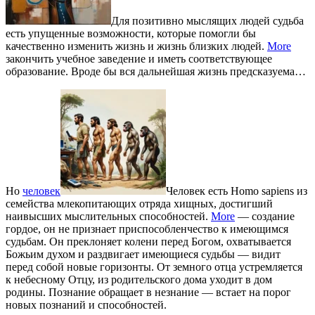
Для позитивно мыслящих людей судьба
есть упущенные возможности, которые помогли бы
качественно изменить жизнь и жизнь близких людей.
More
закончить учебное заведение и иметь соответствующее
образование. Вроде бы вся дальнейшая жизнь предсказуема…
Но
человек
Человек есть Homo sapiens из
семейства млекопитающих отряда хищных, достигший
наивысших мыслительных способностей.
More
— создание
гордое, он не признает приспособленчество к имеющимся
судьбам. Он преклоняет колени перед Богом, охватывается
Божьим духом и раздвигает имеющиеся судьбы — видит
перед собой новые горизонты. От земного отца устремляется
к небесному Отцу, из родительского дома уходит в дом
родины. Познание обращает в незнание — встает на порог
новых познаний и способностей.