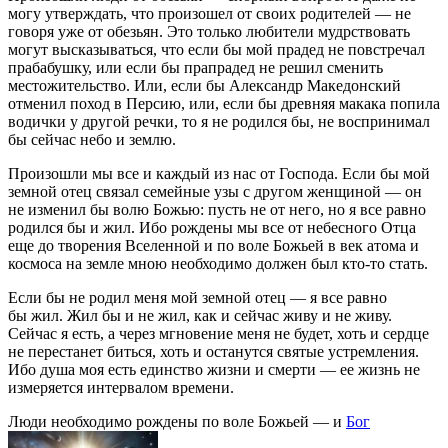
могу утверждать, что произошел от своих родителей — не
говоря уже от обезьян. Это только любители мудрствовать
могут высказываться, что если бы мой прадед не повстречал
прабабушку, или если бы прапрадед не решил сменить
местожительство. Или, если бы Александр Македонский
отменил поход в Персию, или, если бы древняя макака попила
водички у другой речки, то я не родился бы, не воспринимал
бы сейчас небо и землю.
Произошли мы все и каждый из нас от Господа. Если бы мой
земной отец связал семейные узы с другом женщиной — он
не изменил бы волю Божью: пусть не от него, но я все равно
родился бы и жил. Ибо рождены мы все от небесного Отца
еще до творения Вселенной и по воле Божьей в век атома и
космоса на земле мною необходимо должен был кто-то стать.
Если бы не родил меня мой земной отец — я все равно
бы жил. Жил бы и не жил, как и сейчас живу и не живу.
Сейчас я есть, а через мгновение меня не будет, хоть и сердце
не перестанет биться, хоть и останутся святые устремления.
Ибо душа моя есть единство жизни и смерти — ее жизнь не
измеряется интервалом времени.
Люди необходимо рождены по воле Божьей — и
Бог