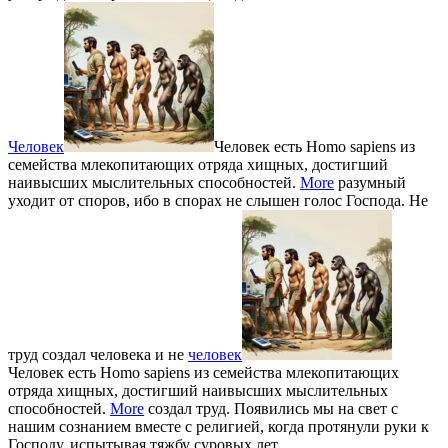
Человек
Человек есть Homo sapiens из
семейства млекопитающих отряда хищных, достигший
наивысших мыслительных способностей.
More
разумный
уходит от споров, ибо в спорах не слышен голос Господа. Не
труд создал человека и не
человек
Человек есть Homo sapiens из семейства млекопитающих
отряда хищных, достигший наивысших мыслительных
способностей.
More
создал труд. Появились мы на свет с
нашим сознанием вместе с религией, когда протянули руки к
Господу, испытывая тяжбу суровых лет.