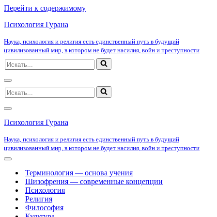
Перейти к содержимому
Психология Гурана
Наука, психология и религия есть единственный путь в будущий
цивилизованный мир, в котором не будет насилия, войн и преступности
Искать...
Меню
Искать...
навигации
Меню
навигации
Психология Гурана
Наука, психология и религия есть единственный путь в будущий
цивилизованный мир, в котором не будет насилия, войн и преступности
Меню
навигации
Терминология — основа учения
Шизофрения — современные концепции
Психология
Религия
Философия
Культура