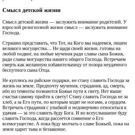
Смысл детской жизни
Смысл детской жизни — заслужить внимание родителей. У
взрослой религиозной жизни смысл — заслужить внимание
Господа.
Страшно представить, что Тот, на Кого мы надеемся, лишен
великого могущества… Не щадя своей жизни, готовы на
любой подвиг, на любые мучения ради славы сына Божия,
ради славы могущества нашего общего Господа. Встречаем
смерть как желанную избавительницу от позора неудачного
беспутного сына Отца.
Не куплюсь на райские подарки, не стану славить Господа за
жизнь на земле. Предпочту мучения, страдания, ад, смерть,
ибо из темноты познаются Божьи пути к свету. Нет выше
счастья самому прийти к свету! Стану славить Господа не за
хлеб, а за Его пути, по которым ходят не ногами, а сердцем.
Встречать страдания с улыбкой и недоверчиво относиться к
удачам — за это славить буду Бога. И во всеуслышание буду
славить Господа, когда рассеется сомнение о Его
всемогуществе. А пока буду молчать о славе Божьей, пока на
земле царит тьма и беззаконие.