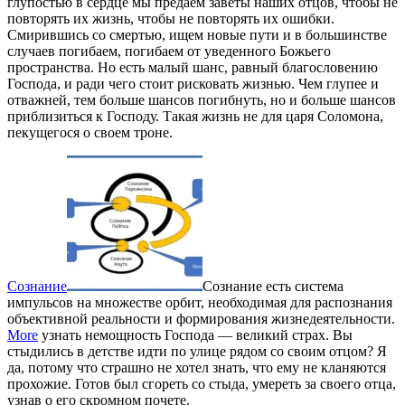
глупостью в сердце мы предаем заветы наших отцов, чтобы не
повторять их жизнь, чтобы не повторять их ошибки.
Смирившись со смертью, ищем новые пути и в большинстве
случаев погибаем, погибаем от уведенного Божьего
пространства. Но есть малый шанс, равный благословению
Господа, и ради чего стоит рисковать жизнью. Чем глупее и
отважней, тем больше шансов погибнуть, но и больше шансов
приблизиться к Господу. Такая жизнь не для царя Соломона,
пекущегося о своем троне.
Сознание
Сознание есть система
импульсов на множестве орбит, необходимая для распознания
объективной реальности и формирования жизнедеятельности.
More
узнать немощность Господа — великий страх. Вы
стыдились в детстве идти по улице рядом со своим отцом? Я
да, потому что страшно не хотел знать, что ему не кланяются
прохожие. Готов был сгореть со стыда, умереть за своего отца,
узнав о его скромном почете.