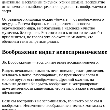
действиям. Наскальный рисунок, крики шамана, восприятие
огня помогали наиболее реально представить воображаемого
зверя.
От реального хищника можно убежать — от воображаемого
некуда… Богема боролась с восприятием опасности
окружающего мира, вырабатывала в человеке качество
мужества, бесстрашия. Без этого он и к огню-то не смог бы
приблизиться, не говоря уже об охоте на мамонта, что
обезьянам гены запретили делать.
Воображение видит невоспринимаемое
3б. Воображение — восприятие ранее воспринимаемого.
Видеть невидимое, слышать неслышимое, делать движения,
оставаясь в покое, разговаривать, не произнося и слова и
многое другое есть воображение. Древний охотник на
мамонта должен был уметь воображать и контролировать
даже деятельность кишечника, что не мало важно в реальной
обстановке.
Если бы восприятия не запоминались, то нечего было бы и
воображать. Несомненно, воображение в тесных контактах с
памятью.