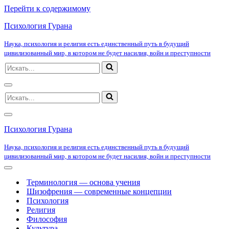
Перейти к содержимому
Психология Гурана
Наука, психология и религия есть единственный путь в будущий
цивилизованный мир, в котором не будет насилия, войн и преступности
Искать...
Меню
Искать...
навигации
Меню
навигации
Психология Гурана
Наука, психология и религия есть единственный путь в будущий
цивилизованный мир, в котором не будет насилия, войн и преступности
Меню
навигации
Терминология — основа учения
Шизофрения — современные концепции
Психология
Религия
Философия
Культура