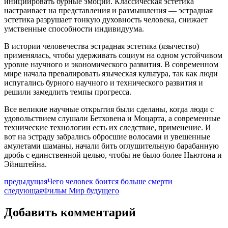
инициировать бурные эмоции. Классическая эстетика
настраивает на представления и размышления — эстрадная
эстетика разрушает тонкую духовность человека, снижает
умственные способности индивидуума.
В истории человечества эстрадная эстетика (язычество)
применялась, чтобы удерживать социум на одном устойчивом
уровне научного и экономического развития. В современном
мире начала превалировать языческая культура, так как люди
испугались бурного научного и технического развития и
решили замедлить темпы прогресса.
Все великие научные открытия были сделаны, когда люди с
удовольствием слушали Бетховена и Моцарта, а современные
технические технологии есть их следствие, применение. И
вот на эстраду забрались обросшие волосами и увешенные
амулетами шаманы, начали бить оглушительную барабанную
дробь с единственной целью, чтобы не было более Ньютона и
Эйнштейна.
предыдущая
Чего человек боится больше смерти
следующая
Фильм Мир будущего
Добавить комментарий