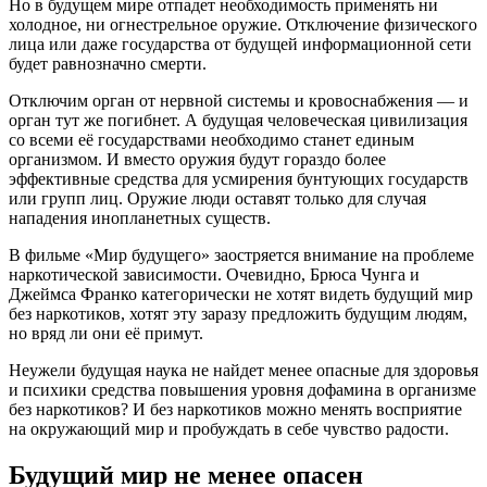
Но в будущем мире отпадет необходимость применять ни
холодное, ни огнестрельное оружие. Отключение физического
лица или даже государства от будущей информационной сети
будет равнозначно смерти.
Отключим орган от нервной системы и кровоснабжения — и
орган тут же погибнет. А будущая человеческая цивилизация
со всеми её государствами необходимо станет единым
организмом. И вместо оружия будут гораздо более
эффективные средства для усмирения бунтующих государств
или групп лиц. Оружие люди оставят только для случая
нападения инопланетных существ.
В фильме «Мир будущего» заостряется внимание на проблеме
наркотической зависимости. Очевидно, Брюса Чунга и
Джеймса Франко категорически не хотят видеть будущий мир
без наркотиков, хотят эту заразу предложить будущим людям,
но вряд ли они её примут.
Неужели будущая наука не найдет менее опасные для здоровья
и психики средства повышения уровня дофамина в организме
без наркотиков? И без наркотиков можно менять восприятие
на окружающий мир и пробуждать в себе чувство радости.
Будущий мир не менее опасен