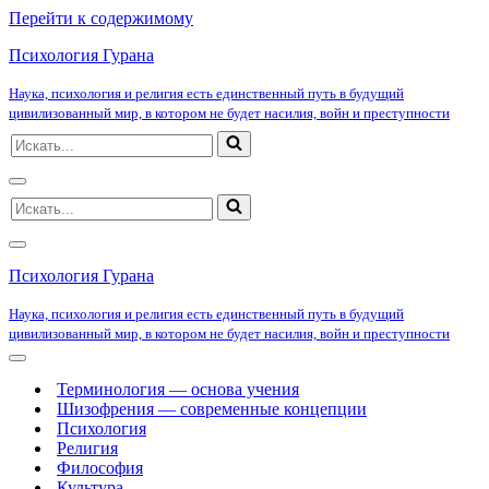
Перейти к содержимому
Психология Гурана
Наука, психология и религия есть единственный путь в будущий
цивилизованный мир, в котором не будет насилия, войн и преступности
Искать...
Меню
Искать...
навигации
Меню
навигации
Психология Гурана
Наука, психология и религия есть единственный путь в будущий
цивилизованный мир, в котором не будет насилия, войн и преступности
Меню
навигации
Терминология — основа учения
Шизофрения — современные концепции
Психология
Религия
Философия
Культура