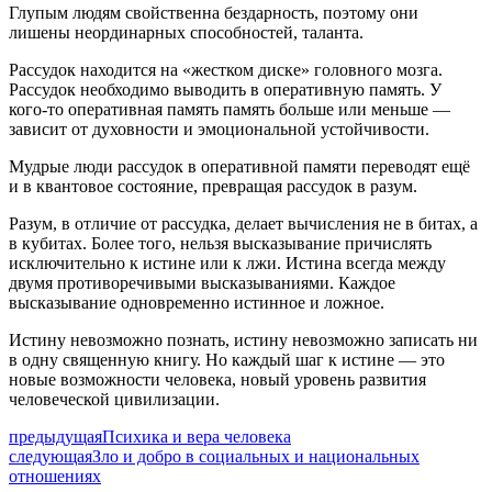
Глупым людям свойственна бездарность, поэтому они
лишены неординарных способностей, таланта.
Рассудок находится на «жестком диске» головного мозга.
Рассудок необходимо выводить в оперативную память. У
кого-то оперативная память память больше или меньше —
зависит от духовности и эмоциональной устойчивости.
Мудрые люди рассудок в оперативной памяти переводят ещё
и в квантовое состояние, превращая рассудок в разум.
Разум, в отличие от рассудка, делает вычисления не в битах, а
в кубитах. Более того, нельзя высказывание причислять
исключительно к истине или к лжи. Истина всегда между
двумя противоречивыми высказываниями. Каждое
высказывание одновременно истинное и ложное.
Истину невозможно познать, истину невозможно записать ни
в одну священную книгу. Но каждый шаг к истине — это
новые возможности человека, новый уровень развития
человеческой цивилизации.
предыдущая
Психика и вера человека
следующая
Зло и добро в социальных и национальных
отношениях