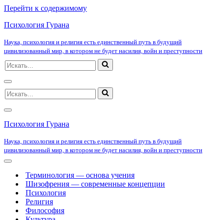
Перейти к содержимому
Психология Гурана
Наука, психология и религия есть единственный путь в будущий
цивилизованный мир, в котором не будет насилия, войн и преступности
Искать...
Меню
Искать...
навигации
Меню
навигации
Психология Гурана
Наука, психология и религия есть единственный путь в будущий
цивилизованный мир, в котором не будет насилия, войн и преступности
Меню
навигации
Терминология — основа учения
Шизофрения — современные концепции
Психология
Религия
Философия
Культура