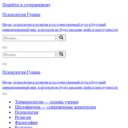
Перейти к содержимому
Психология Гурана
Наука, психология и религия есть единственный путь в будущий
цивилизованный мир, в котором не будет насилия, войн и преступности
Искать...
Меню
Искать...
навигации
Меню
навигации
Психология Гурана
Наука, психология и религия есть единственный путь в будущий
цивилизованный мир, в котором не будет насилия, войн и преступности
Меню
навигации
Терминология — основа учения
Шизофрения — современные концепции
Психология
Религия
Философия
Культура