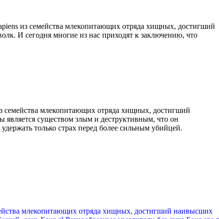
apiens из семейства млекопитающих отряда хищных, достигший
олк. И сегодня многие из нас приходят к заключению, что
 из семейства млекопитающих отряда хищных, достигший
ы является существом злым и деструктивным, что он
 удержать только страх перед более сильным убийцей.
емейства млекопитающих отряда хищных, достигший наивысших