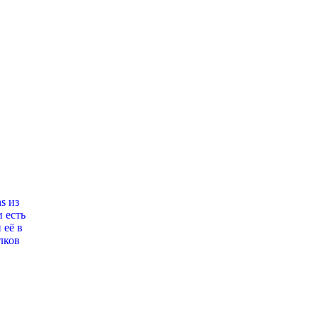
s из
 есть
 её в
лков