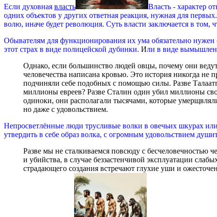
Если духовная
власть
Власть - характер о
одних объектов у других ответная реакция, нужная для первых
волю, иначе будет революция. Суть власти заключается в том, 
Обывателям для функционирования их ума обязательно нужен 
этот страх в виде полицейской дубинки.
И
ли в виде вымышлен
Однако, если большинство людей овцы, почему они ведут
человечества написана кровью. Это история никогда не 
подчиняли себе подобных с помощью силы. Разве Талаат
миллионы евреев? Разве Сталин один убил миллионы св
одиноки, они располагали тысячами, которые умерщвляли
но даже с удовольствием.
Непросветлённые люди трусливые волки в овечьих шкурах или
утвердить в себе образ волка, с огромным удовольствием душит
Разве мы не сталкиваемся повсюду с бесчеловечностью че
и убийства, в случае беззастенчивой эксплуатации слабы
страдающего создания встречают глухие уши и ожесточенн