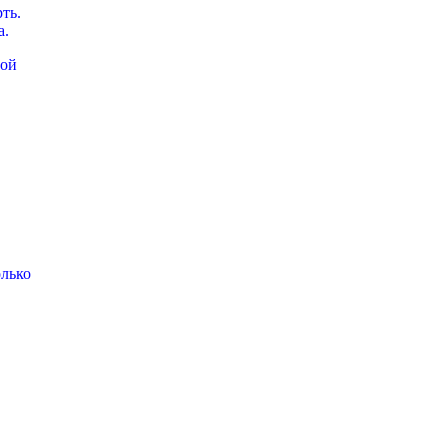
ть.
а.
ной
олько