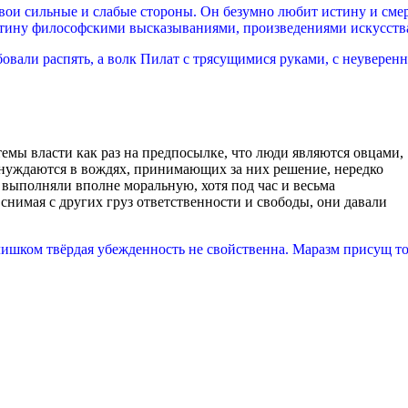
вои сильные и слабые стороны. Он безумно любит истину и смер
истину философскими высказываниями, произведениями искусств
овали распять, а волк Пилат с трясущимися руками, с неуверен
мы власти как раз на предпосылке, что люди являются овцами,
нуждаются в вождях, принимающих за них решение, нередко
выполняли вполне моральную, хотя под час и весьма
 снимая с других груз ответственности и свободы, они давали
ишком твёрдая убежденность не свойственна. Маразм присущ т