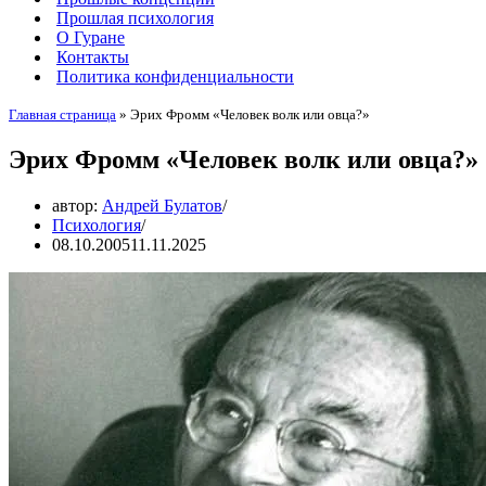
Прошлая психология
О Гуране
Контакты
Политика конфиденциальности
Главная страница
»
Эрих Фромм «Человек волк или овца?»
Эрих Фромм «Человек волк или овца?»
автор:
Андрей Булатов
Психология
08.10.2005
11.11.2025