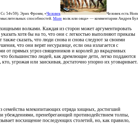
. Сс 54v59).
Эрих
Фромм, «
Человек
Человек есть Hom
 мыслительных способностей.
More
волк или овца
» — комментарии Андрея Бул
х хищными волками. Каждая из сторон может аргументировать
 указать хотя бы на то, что они с легкостью выполняют приказы
 также сказать, что люди снова и снова следуют за своими
шения, что они верят несуразице, если она излагается с
ми от прямых угроз священников и королей до вкрадчивых
, что большинство людей, как дремлющие дети, легко поддаются
 кто, угрожая или заискивая, достаточно упорно их уговаривает.
 из семейства млекопитающих отряда хищных, достигший
и убеждениями, пренебрегающий противодействием толпы,
ызывает восхищение последующих столетий, но, как правило,