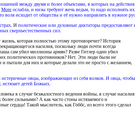
тношений между двумя и более объектами, в которых на действия
.
More
ослабла, и низы требуют жечь ведьм, то надо исполнять их
что воля исходит от общества и её нужно направлять в нужное ру
страх
.
И
политические или духовные диктаторы предоставляют 
ных сверхъестественных сил.
 жизнь, которая полностью этому противоречит? История
прекращающегося насилия, поскольку люди почти всегда
паша сам убил миллионы армян? Разве Гитлер один убил
оих политических противников? Нет. Эти люди были не
 и пытали для них и которые делали это не просто с желанием,
 истеричные овцы, изображающие из себя волков. И овца, чтоб
, истязает детей Божьих.
ловека в случае безжалостного ведения войны, в случае насилия
х более сильными? А как часто стоны истязаемого и
ые сердца! Такой мыслитель, как Гоббс, из всего этого сделал