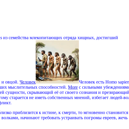
ns из семейства млекопитающих отряда хищных, достигший
 и овцой.
Человек
Человек есть Homo sapien
ших мыслительных способностей.
More
с сильными убеждениями
ей сущности, скрывающий её от своего сознания и презирающий
тому старается не иметь собственных мнений, избегает людей-во
фликт.
близко приблизится к истине, к смерти, то мгновенно становится
 волками, начинают требовать устраивать погромы евреев, жечь