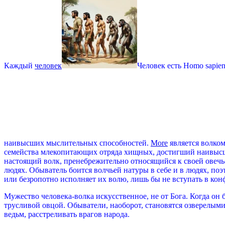
Каждый
человек
Человек есть Homo sapie
наивысших мыслительных способностей.
More
является волком
семейства млекопитающих отряда хищных, достигший наивыс
настоящий волк, пренебрежительно относящийся к своей овечь
людях. Обыватель боится волчьей натуры в себе и в людях, поэ
или безропотно исполняет их волю, лишь бы не вступать в кон
Мужество человека-волка искусственное, не от Бога. Когда он 
трусливой овцой. Обыватели, наоборот, становятся озверелыми
ведьм, расстреливать врагов народа.