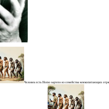
Человек есть Homo sapiens из семейства млекопитающих отр