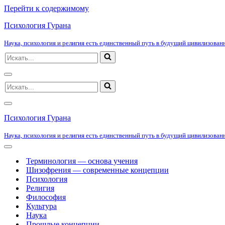
Перейти к содержимому
Психология Гурана
Наука, психология и религия есть единственный путь в будущий цивилизованн
Искать...
Меню
Искать...
навигации
Меню
навигации
Психология Гурана
Наука, психология и религия есть единственный путь в будущий цивилизованн
Меню
навигации
Терминология — основа учения
Шизофрения — современные концепции
Психология
Религия
Философия
Культура
Наука
Прошлые концепции