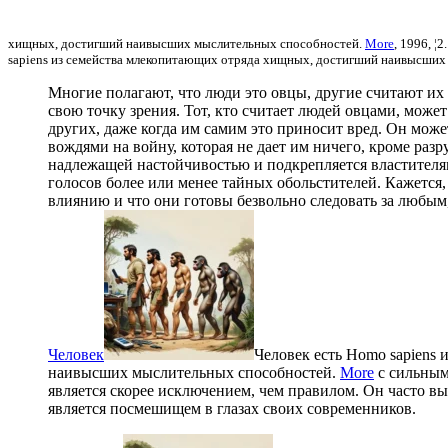
хищных, достигший наивысших мыслительных способностей.
More
, 1996, ¦2
sapiens из семейства млекопитающих отряда хищных, достигший наивысших
Многие полагают, что люди это овцы, другие считают и
свою точку зрения. Тот, кто считает людей овцами, может
других, даже когда им самим это приносит вред. Он может
вождями на войну, которая не дает им ничего, кроме разру
надлежащей настойчивостью и подкрепляется властителя
голосов более или менее тайных обольстителей. Кажется
влиянию и что они готовы безвольно следовать за любым,
Человек
Человек есть Homo sapiens
наивысших мыслительных способностей.
More
с сильным
является скорее исключением, чем правилом. Он часто в
является посмешищем в глазах своих современников.