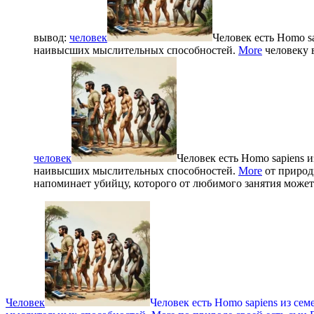
вывод:
человек
Человек есть Homo s
наивысших мыслительных способностей.
More
человеку в
человек
Человек есть Homo sapiens
наивысших мыслительных способностей.
More
от природ
напоминает убийцу, которого от любимого занятия может
Человек
Человек есть Homo sapiens из с