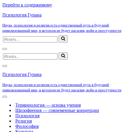
Перейти к содержимому
Психология Гурана
Наука, психология и религия есть единственный путь в будущий
цивилизованный мир, в котором не будет насилия, войн и преступности
Искать...
Меню
Искать...
навигации
Меню
навигации
Психология Гурана
Наука, психология и религия есть единственный путь в будущий
цивилизованный мир, в котором не будет насилия, войн и преступности
Меню
навигации
Терминология — основа учения
Шизофрения — современные концепции
Психология
Религия
Философия
Культура