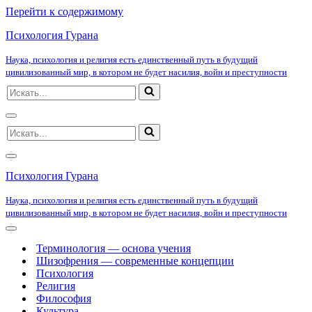
Перейти к содержимому
Психология Гурана
Наука, психология и религия есть единственный путь в будущий
цивилизованный мир, в котором не будет насилия, войн и преступности
Искать...
Меню
Искать...
навигации
Меню
навигации
Психология Гурана
Наука, психология и религия есть единственный путь в будущий
цивилизованный мир, в котором не будет насилия, войн и преступности
Меню
навигации
Терминология — основа учения
Шизофрения — современные концепции
Психология
Религия
Философия
Культура