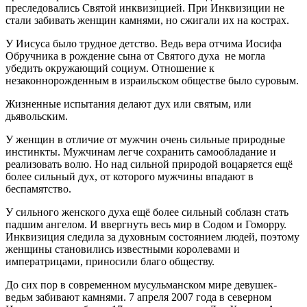
преследовались Святой инквизицией. При Инквизиции не
стали забивать женщин камнями, но сжигали их на кострах.
У Иисуса было трудное детство. Ведь вера отчима Иосифа
Обручника в рождение сына от Святого духа не могла
убедить окружающий социум. Отношение к
незаконнорожденным в израильском обществе было суровым.
Жизненные испытания делают дух или святым, или
дьявольским.
У женщин в отличие от мужчин очень сильные природные
инстинкты. Мужчинам легче сохранить самообладание и
реализовать волю. Но над сильной природой воцаряется ещё
более сильный дух, от которого мужчины впадают в
беспамятство.
У сильного женского духа ещё более сильный соблазн стать
падшим ангелом. И ввергнуть весь мир в Содом и Гоморру.
Инквизиция следила за духовным состоянием людей, поэтому
женщины становились известными королевами и
императрицами, приносили благо обществу.
До сих пор в современном мусульманском мире девушек-
ведьм забивают камнями. 7 апреля 2007 года в северном