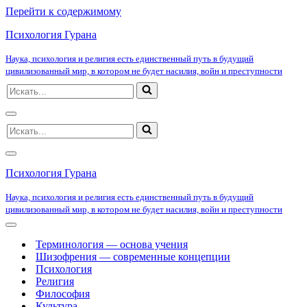
Перейти к содержимому
Психология Гурана
Наука, психология и религия есть единственный путь в будущий
цивилизованный мир, в котором не будет насилия, войн и преступности
Искать...
Меню
Искать...
навигации
Меню
навигации
Психология Гурана
Наука, психология и религия есть единственный путь в будущий
цивилизованный мир, в котором не будет насилия, войн и преступности
Меню
навигации
Терминология — основа учения
Шизофрения — современные концепции
Психология
Религия
Философия
Культура