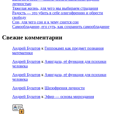
личностью
Тяжелая жизнь, для чего мы выбираем страдания
Радость — это убить в себе олигофрению и обрести
свободу
Сон, для чего сон и к чему снится сон
Самообладание, его суть, как сохранить самообладание
Свежие комментарии
Андрей Булатов
к
Гиппокамп как предмет познания
математики
Андрей Булатов
к
Амигдала, её функция для психики
человека
Андрей Булатов
к
Амигдала, её функция для психики
человека
Андрей Булатов
к
Шизофрения личности
Андрей Булатов
к
Эфир — основа мироздания