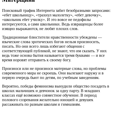
Поисковый трафик Интернета забит безобразными запросами:
«ебет школьницу», «трахнул малолетку», «ебет девочку»,
«школьник ебет училку». И это вовсе не педофилы
интересуются, а сами школьники. Ведь извращенцы более
изящно выражаются, не любят плохих слов.
Традиционные блюстители нравственности убеждены —
языческие слова эротических богов нельзя произносить,
писать. Но они всего лишь избегают общения с
соответствующей публикой, не знают, что им сказать. У них
ведь тоже основа бытия называется тремя буквами — и все
время норовят отправить к своему богу.
Произноси или не произноси матерные слова, но проблемы
современного мира не скроешь. Они вылезают наружу и в
первую очередь бьют по детям, по учебным заведениям.
Вероятно, победы феминизма вынудили общество посадить в
школах мальчишек и девчонок за одну парту. В младших
классах ещё возможно совместное обучение. В период
полового созревания желательно юношей и девушек
рассаживать по разным школам и гимназиям.