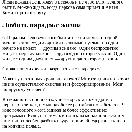
Люди каждый день ходят в церковь и не чувствуют вечного
бытия. Можно ждать, когда церковь сама придет и Ангел
Божий протянет руку.
Любить парадокс жизни
6. Парадокс человеческого бытия: все питаемся от одной
матери земли, ходим одними грешными путями, но одни
нечего не имеют — другим все дано. Одни беспросветно
живут с первым можно — другим дано второе можно. Одни
живут с одним дыханием — другим дано второе дыхание.
Сможет ли микроскоп разрешить этот парадокс?
Может у некоторых кровь иная течет? Митохондрии в клетках
иначе осуществляют окисление и фосфорилирование. Мозг
по-другому устроен?
Возможно так оно и есть, у некоторых митохондрии в
нервных клетках, в мышцах более рентабельно работают. В
коде головного мозга записаны более эффективные
программы. Если, например, китайским монах при скудном
питании способен разбить груду кирпичей, удерживать тело
на кончике пальца.