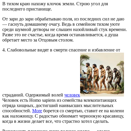
В тихом краю нахожу клочок земли. Строю угол для
последнего пристанище.
От зари до зари обрабатываю поля, из последних сил не даю
— гаснуть домашнему очагу. Ведь в семейном тихом уюте
среди шумной детворы не слышен назойливый стук времени.
Разве это не счастье, когда время останавливается, а душа
обретает место за Отцовым столом.
4. Слабовольные видят в смерти спасение и избавление от
страданий. Одержимый волей
человек
Человек есть Homo sapiens из семейства млекопитающих
отряда хищных, достигший наивысших мыслительных
способностей.
More
борется со смертью, ставит ее на колени
как наложницу. С радостью обнимает черноокую красавицу,
когда в жизни делает все, что страстно хотел сделать.