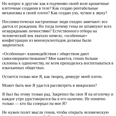
Но вопрос в другом: как я подчиняю своей воле крошечные
клеточные создания в теле? Как создаю рентабельные
механизмы в своей плоти? Как создаю ухо, чуткое к звуку?
Пессимистически настроенные люди ехидно замечают: все
дается от рождения. Но тогда почему гены не штампуют всех
незаурядными личностями? Естественного отбора на
человеческий век хватало немело, «особенные»
конфигурации из мононуклеотидов должны были
закрепиться.
«Особенные» взаимодействия с обществом дают
самосовершенствование? Мне кажется, гении больше
склонны к одиночеству, не всем приходилось воспитываться в
изысканных обществах.
Остается только мое Я, как творец, демиург моей плоти.
Может быть мое Я удастся рассмотреть в микроскоп?
Я был бы этому только рад. Закрепил бы свое Я на иголочку и
каждое утро удостоверился бы в его наличии. Не понятно
только — кто бы созерцал на мое Я?
Не нужен полет мысли гения, чтобы открыть человеческую