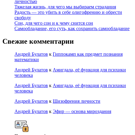
личностью
Тяжелая жизнь, для чего мы выбираем страдания
Радость — это убить в себе олигофрению и обрести
свободу
Сон, для чего сон и к чему снится сон
Самообладание, его суть, как сохранить самообладание
Свежие комментарии
Андрей Булатов
к
Гиппокамп как предмет познания
математики
Андрей Булатов
к
Амигдала, её функция для психики
человека
Андрей Булатов
к
Амигдала, её функция для психики
человека
Андрей Булатов
к
Шизофрения личности
Андрей Булатов
к
Эфир — основа мироздания