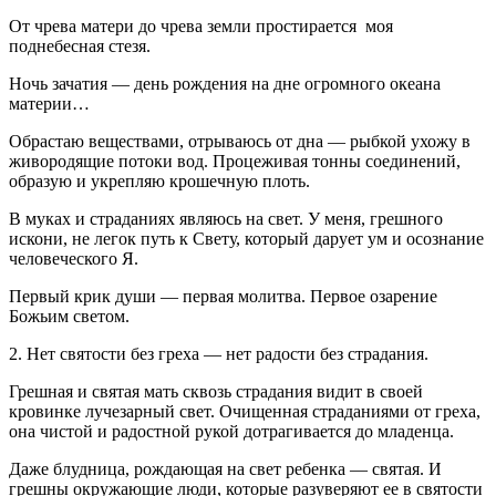
От чрева матери до чрева земли простирается моя
поднебесная стезя.
Ночь зачатия — день рождения на дне огромного океана
материи…
Обрастаю веществами, отрываюсь от дна — рыбкой ухожу в
живородящие потоки вод. Процеживая тонны соединений,
образую и укрепляю крошечную плоть.
В муках и страданиях являюсь на свет. У меня, грешного
искони, не легок путь к Свету, который дарует ум и осознание
человеческого Я.
Первый крик души — первая молитва. Первое озарение
Божьим светом.
2. Нет святости без греха — нет радости без страдания.
Грешная и святая мать сквозь страдания видит в своей
кровинке лучезарный свет. Очищенная страданиями от греха,
она чистой и радостной рукой дотрагивается до младенца.
Даже блудница, рождающая на свет ребенка — святая. И
грешны окружающие люди, которые разуверяют ее в святости