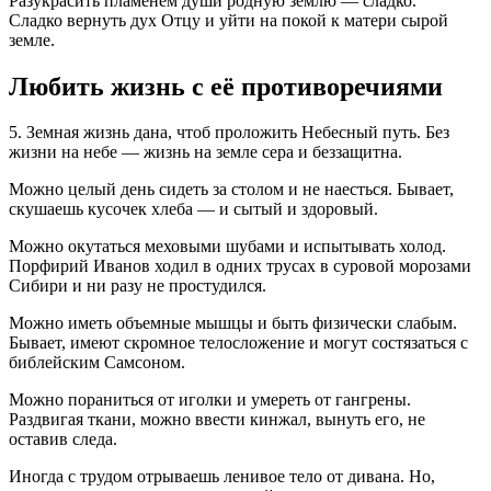
Разукрасить пламенем души родную землю — сладко.
Сладко вернуть дух Отцу и уйти на покой к матери сырой
земле.
Любить жизнь с её противоречиями
5. Земная жизнь дана, чтоб проложить Небесный путь. Без
жизни на небе — жизнь на земле сера и беззащитна.
Можно целый день сидеть за столом и не наесться. Бывает,
скушаешь кусочек хлеба — и сытый и здоровый.
Можно окутаться меховыми шубами и испытывать холод.
Порфирий Иванов ходил в одних трусах в суровой морозами
Сибири и ни разу не простудился.
Можно иметь объемные мышцы и быть физически слабым.
Бывает, имеют скромное телосложение и могут состязаться с
библейским Самсоном.
Можно пораниться от иголки и умереть от гангрены.
Раздвигая ткани, можно ввести кинжал, вынуть его, не
оставив следа.
Иногда с трудом отрываешь ленивое тело от дивана. Но,