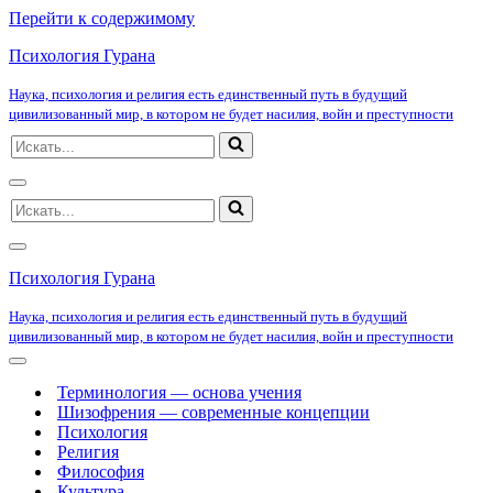
Перейти к содержимому
Психология Гурана
Наука, психология и религия есть единственный путь в будущий
цивилизованный мир, в котором не будет насилия, войн и преступности
Искать...
Меню
Искать...
навигации
Меню
навигации
Психология Гурана
Наука, психология и религия есть единственный путь в будущий
цивилизованный мир, в котором не будет насилия, войн и преступности
Меню
навигации
Терминология — основа учения
Шизофрения — современные концепции
Психология
Религия
Философия
Культура