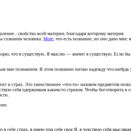
ление - свойство всей материи, благодаря которому материя
ты сознания человека.
More
, что есть познание, но оно дано мне: я
оворю, что я существую. Я мыслю — значит я существую. Если бы 
анным мне познанием. В этом познании питаю надежду что-нибудь 
пет и страх. Это таинственнее «что-то» назовем предметом позн
ствую себя одержимым каким-то страхом. Чтобы боготворить в с
ости.
ние.
аю в себе страх, я имею при себе свое Я, я чувствую себя мыслящ