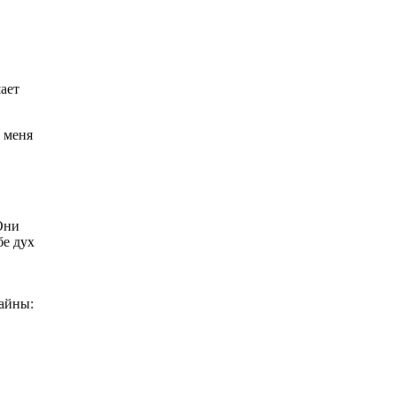
шает
 меня
Они
бе дух
тайны: