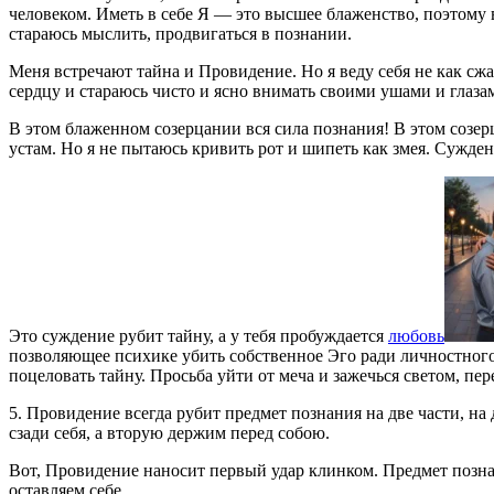
человеком. Иметь в себе Я — это высшее блаженство, поэтому вс
стараюсь мыслить, продвигаться в познании.
Меня встречают тайна и Провидение. Но я веду себя не как сж
сердцу и стараюсь чисто и ясно внимать своими ушами и глазам
В этом блаженном созерцании вся сила познания! В этом созерц
устам. Но я не пытаюсь кривить рот и шипеть как змея. Сужден
Это суждение рубит тайну, а у тебя пробуждается
любовь
позволяющее психике убить собственное Эго ради личностного
поцеловать тайну. Просьба уйти от меча и зажечься светом, пер
5. Провидение всегда рубит предмет познания на две части, 
сзади себя, а вторую держим перед собою.
Вот, Провидение наносит первый удар клинком. Предмет позна
оставляем себе.