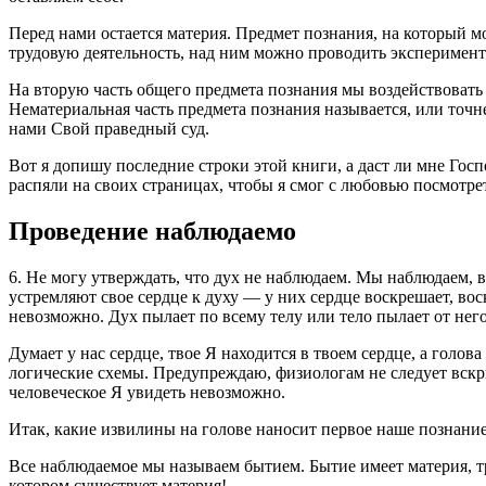
Перед нами остается материя. Предмет познания, на который 
трудовую деятельность, над ним можно проводить эксперимент
На вторую часть общего предмета познания мы воздействовать
Нематериальная часть предмета познания называется, или точне
нами Свой праведный суд.
Вот я допишу последние строки этой книги, а даст ли мне Го
распяли на своих страницах, чтобы я смог с любовью посмотрет
Проведение наблюдаемо
6. Не могу утверждать, что дух не наблюдаем. Мы наблюдаем,
устремляют свое сердце к духу — у них сердце воскрешает, вос
невозможно. Дух пылает по всему телу или тело пылает от не
Думает у нас сердце, твое Я находится в твоем сердце, а гол
логические схемы. Предупреждаю, физиологам не следует вскры
человеческое Я увидеть невозможно.
Итак, какие извилины на голове наносит первое наше познани
Все наблюдаемое мы называем бытием. Бытие имеет материя, т
котором существует материя!