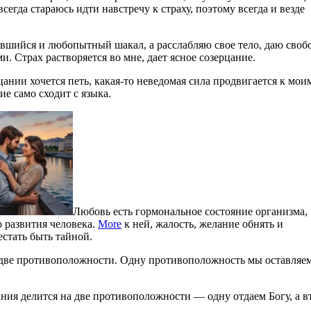
егда стараюсь идти навстречу к страху, поэтому всегда и везде
авшийся и любопытный шакал, а расслабляю свое тело, даю своб
и. Страх растворяется во мне, дает ясное созерцание.
ании хочется петь, какая-то неведомая сила продвигается к мои
ие само сходит с языка.
Любовь есть гормональное состояние организма,
 развития человека.
More
к ней, жалость, желание обнять и
естать быть тайной.
на две противоположности. Одну противоположность мы оставляе
ния делится на две противоположности — одну отдаем Богу, а 