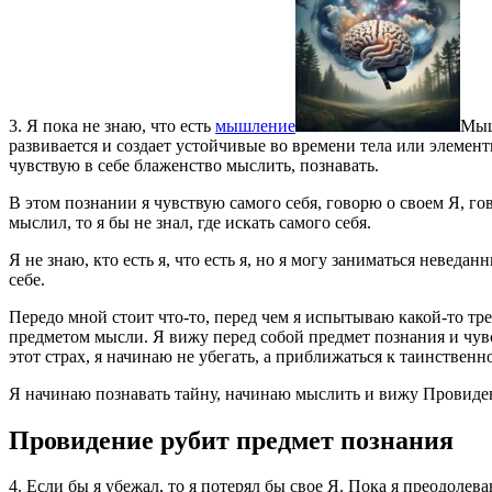
3. Я пока не знаю, что есть
мышление
Мыш
развивается и создает устойчивые во времени тела или элемен
чувствую в себе блаженство мыслить, познавать.
В этом познании я чувствую самого себя, говорю о своем Я, г
мыслил, то я бы не знал, где искать самого себя.
Я не знаю, кто есть я, что есть я, но я могу заниматься невед
себе.
Передо мной стоит что-то, перед чем я испытываю какой-то тре
предметом мысли. Я вижу перед собой предмет познания и чув
этот страх, я начинаю не убегать, а приближаться к таинственн
Я начинаю познавать тайну, начинаю мыслить и вижу Провиде
Провидение рубит предмет познания
4. Если бы я убежал, то я потерял бы свое Я. Пока я преодолев