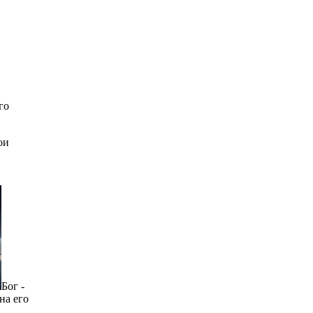
го
ои
Бог -
на его