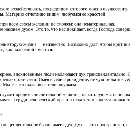
можно воздействовать, посредством которого можно осуществить
ы. Материю отчетливо видим, любуемся её красотой.
 при всем своем желании не сможем: она нематериальная.
е назовем духом. Это то, что нас покидает, когда Господь совер
сподь вторую жизни — неизвестно. Возможно даст, чтобы критики
ь, как надо мной смеются.
 вернее, вдохновенные люди наблюдают дух трансцендентально. 
крешают они сами. Имея в себе Провидение, не чувствовать в се
го. Мы же это пылающее тело ощущаем.
ова служит вроде вычислительной машины, на которую мы наносим
вать в груди человеческий орган и искать там какие-то новые 
е?
рансцендентальное бытие имеет дух. Дух — это пространство, в