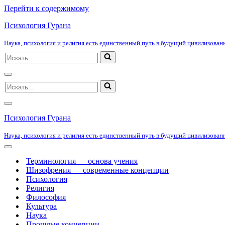
Перейти к содержимому
Психология Гурана
Наука, психология и религия есть единственный путь в будущий цивилизованн
Искать...
Меню
Искать...
навигации
Меню
навигации
Психология Гурана
Наука, психология и религия есть единственный путь в будущий цивилизованн
Меню
навигации
Терминология — основа учения
Шизофрения — современные концепции
Психология
Религия
Философия
Культура
Наука
Прошлые концепции