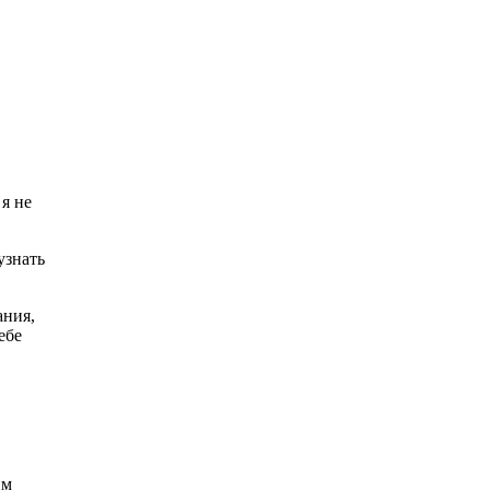
я не
узнать
ания,
ебе
им