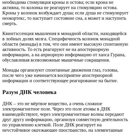
необходима стимуляция кроны и остова; если крона не
активна, то колонка не реагирует на стимуляцию остова.
Кроны у колонок возбуждает душа; если душа не стимулирует
неокортекс, то наступает состояние сна, а может и наступить
смерть.
Квинтэссенция мышления в монадной области, находящейся
в лобных долях мозга. Специфичность колонок монадной
области (монады) в том, что они имеют высокую спонтанную
активность. То есть реагируют не на апостериорную
информацию, а на априорную информацию от хаоса Гурана,
обуславливая всевозможные мышечные сокращения.
Монады организуют спонтанные движения глаз, головы,
после чего уже начинается восприятие апостериорной
информации и соответствующее реагирование на бытие.
Разум ДНК человека
ДНК – это не мёртвое вещество, а очень сложное
электромагнитное поле. Через это поле атомы в ДНК
взаимодействуют, через электромагнитные волны передают
друг другу информацию, организуя совместную деятельность
по управлению клеткой. Поле ДНК реагирует на
неустойчивое окружающее пространство, на элементарные