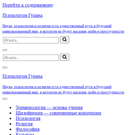
Перейти к содержимому
Психология Гурана
Наука, психология и религия есть единственный путь в будущий
цивилизованный мир, в котором не будет насилия, войн и преступности
Искать...
Меню
Искать...
навигации
Меню
навигации
Психология Гурана
Наука, психология и религия есть единственный путь в будущий
цивилизованный мир, в котором не будет насилия, войн и преступности
Меню
навигации
Терминология — основа учения
Шизофрения — современные концепции
Психология
Религия
Философия
Культура