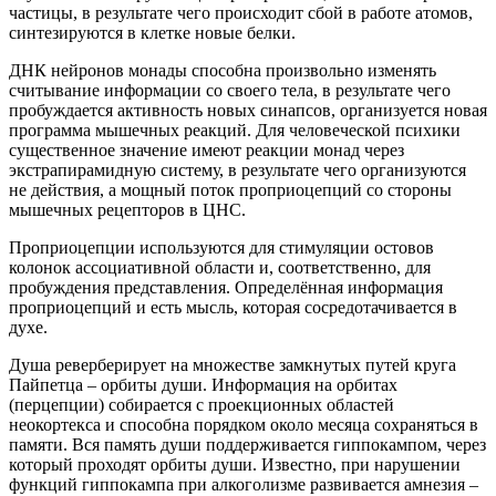
частицы, в результате чего происходит сбой в работе атомов,
синтезируются в клетке новые белки.
ДНК нейронов монады способна произвольно изменять
считывание информации со своего тела, в результате чего
пробуждается активность новых синапсов, организуется новая
программа мышечных реакций. Для человеческой психики
существенное значение имеют реакции монад через
экстрапирамидную систему, в результате чего организуются
не действия, а мощный поток проприоцепций со стороны
мышечных рецепторов в ЦНС.
Проприоцепции используются для стимуляции остовов
колонок ассоциативной области и, соответственно, для
пробуждения представления. Определённая информация
проприоцепций и есть мысль, которая сосредотачивается в
духе.
Душа реверберирует на множестве замкнутых путей круга
Пайпетца – орбиты души. Информация на орбитах
(перцепции) собирается с проекционных областей
неокортекса и способна порядком около месяца сохраняться в
памяти. Вся память души поддерживается гиппокампом, через
который проходят орбиты души. Известно, при нарушении
функций гиппокампа при алкоголизме развивается амнезия –