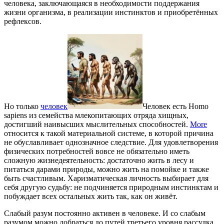
человека, заключающаяся в необходимости поддержания
жизни организма, в реализации инстинктов и приобретённых
рефлексов.
Но только
человек
Человек есть Homo
sapiens из семейства млекопитающих отряда хищных,
достигший наивысших мыслительных способностей.
More
относится к такой материальной системе, в которой причина
не обуславливает однозначное следствие. Для удовлетворения
физических потребностей вовсе не обязательно иметь
сложную жизнедеятельность: достаточно жить в лесу и
питаться дарами природы, можно жить на помойке и также
быть счастливым. Харизматическая личность выбирает для
себя другую судьбу: не подчиняется природным инстинктам и
побуждает всех остальных жить так, как он живёт.
Слабый разум постоянно активен в человеке. И со слабым
разумом можно добраться до путей третьего уровня рассудка,