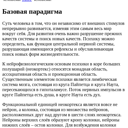
Базовая парадигма
Суть человека в том, что он независимо от внешних стимулов
непрерывно развивается, изменяя этим самым весь мир
вокруг себя. Для развития очень важно разрушение прежних
качеств системы и поиск новых качеств. Психику можно
определить, как функция центральной нервной системы,
разрушающая имеющиеся рефлексы и обуславливающая
поиск новых форм жизнедеятельности.
К нейрофизиологическим основам психики в коре больших
полушарий (неокортекс) относятся монадная область,
ассоциативная область и проекционная область.
Существенным элементом психики является лимбическая
система мозга, состоящая из круга Пайпетца и круга Наута,
пересекающихся в гипоталамусе. Поток нервных импульсов в
круге Пайпетца есть душа, в круге Наута есть дух.
Функциональной единицей неокортекса является вовсе не
нейрон, а колонка, состоящая из множества нейронов,
расположенных друг над другом в шести слоях неокортекса.
Нейроны верхних слоёв образуют крону колонки, нейроны
нижних слоёв – остов колонки. Для возбуждения колонки