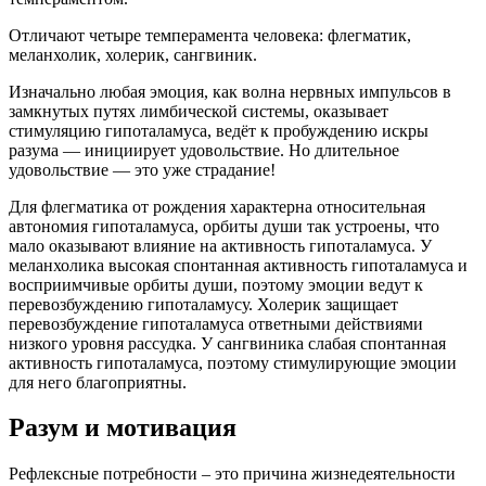
Отличают четыре темперамента человека: флегматик,
меланхолик, холерик, сангвиник.
Изначально любая эмоция, как волна нервных импульсов в
замкнутых путях лимбической системы, оказывает
стимуляцию гипоталамуса, ведёт к пробуждению искры
разума — инициирует удовольствие. Но длительное
удовольствие — это уже страдание!
Для флегматика от рождения характерна относительная
автономия гипоталамуса, орбиты души так устроены, что
мало оказывают влияние на активность гипоталамуса. У
меланхолика высокая спонтанная активность гипоталамуса и
восприимчивые орбиты души, поэтому эмоции ведут к
перевозбуждению гипоталамусу. Холерик защищает
перевозбуждение гипоталамуса ответными действиями
низкого уровня рассудка. У сангвиника слабая спонтанная
активность гипоталамуса, поэтому стимулирующие эмоции
для него благоприятны.
Разум и мотивация
Рефлексные потребности – это причина жизнедеятельности