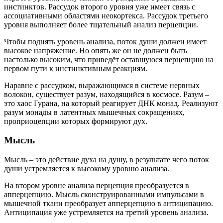
инстинктов. Рассудок второго уровня уже имеет связь с
ассоциативными областями неокортекса. Рассудок третьего
уровня выполняет более тщательный анализ перцепции.
Чтобы поднять уровень анализа, поток души должен имеет
высокое напряжение. Но опять же он не должен быть
настолько высоким, что приведёт оставшуюся перцепцию на
первом пути к инстинктивным реакциям.
Наравне с рассудком, выражающимся в системе нервных
волокон, существует разум, находящийся в космосе. Разум –
это хаос Гурана, на который реагирует ДНК монад. Реализуют
разум монады в латентных мышечных сокращениях,
проприоцепции которых формируют дух.
Мысль
Мысль – это действие духа на душу, в результате чего поток
души устремляется к высокому уровню анализа.
На втором уровне анализа перцепция преобразуется в
апперцепцию. Мысль сконструированными импульсами в
мышечной ткани преобразует апперцепцию в антиципацию.
Антиципация уже устремляется на третий уровень анализа.