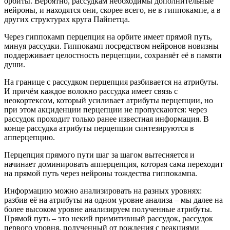
орбиты. Вероятно, рассудкам необходимы дополнительные
нейроны, и находятся они, скорее всего, не в гиппокампе, а в
других структурах круга Пайпетца.
Через гиппокамп перцепция на орбите имеет прямой путь,
минуя рассудки. Гиппокамп посредством нейронов новизны
поддерживает целостность перцепции, сохраняёт её в памяти
души.
На границе с рассудком перцепция разбивается на атрибуты.
И причём каждое волокно рассудка имеет связь с
неокортексом, который усиливает атрибуты перцепции, но
при этом акциденции перцепции не пропускаются: через
рассудок проходит только ранее известная информация. В
конце рассудка атрибуты перцепции синтезируются в
апперцепцию.
Перцепция прямого пути шаг за шагом вытесняется и
начинает доминировать апперцепция, которая сама переходит
на прямой путь через нейроны тождества гиппокампа.
Информацию можно анализировать на разных уровнях:
разбив её на атрибуты на одном уровне анализа – мы далее на
более высоком уровне анализируем полученные атрибуты.
Прямой путь – это некий примитивный рассудок, рассудок
первого уровня, полученный от рождения с реакциями