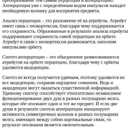
преобразование тем самым перцепции в апперцепцию.
Апперцепция уже с определённым кодом импульсов находит
необходимую колонку для восприятия предмета.
Анализ перцепции – это разложение её на атрибуты. Атрибут
имеет связь с неокортексом, благодаря чему поддерживается
его сохранность. Образованные в результате анализа атрибуты
поддерживают сохранность самой перцепции на орбите.
Атрибут в связи с неокортексом размножается, наполняя
импульсами орбиту.
Синтез апперцепции – это объединение размножившихся
атрибутов на орбите перцепции, благодаря чему с орбиты
удаляются акциденции.
Синтез не всегда получается удачным, поэтому удаляются не
все акциденции, сохраняя ощущение сомнения. Ведь и
акциденции могут оказаться существенной информацией.
Удачному синтезу способствует относительно независимое
функционирование двух душ в разных полушариях мозга,
которые обе опознают один и тот же предмет. И если две
души в результате синтеза апперцепции инициируют
активность симметричных колонок в разных полушариях
мозга, имеющих между собою кортикальные связи, то
результат опознания является окончательным.