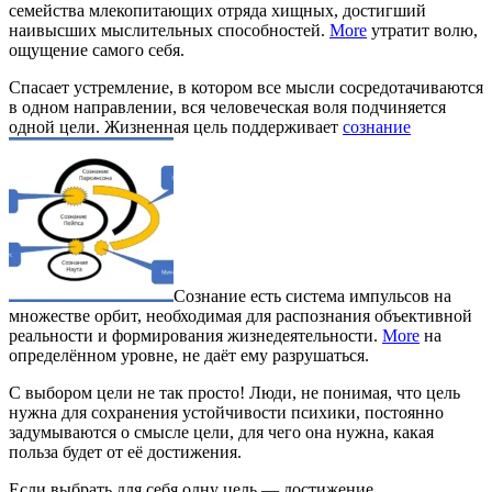
семейства млекопитающих отряда хищных, достигший
наивысших мыслительных способностей.
More
утратит волю,
ощущение самого себя.
Спасает устремление, в котором все мысли сосредотачиваются
в одном направлении, вся человеческая воля подчиняется
одной цели. Жизненная цель поддерживает
сознание
Сознание есть система импульсов на
множестве орбит, необходимая для распознания объективной
реальности и формирования жизнедеятельности.
More
на
определённом уровне, не даёт ему разрушаться.
С выбором цели не так просто! Люди, не понимая, что цель
нужна для сохранения устойчивости психики, постоянно
задумываются о смысле цели, для чего она нужна, какая
польза будет от её достижения.
Если выбрать для себя одну цель — достижение