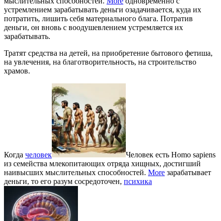
мыслительных способностей.
More
одновременно с
устремлением зарабатывать деньги озадачивается, куда их
потратить, лишить себя материального блага. Потратив
деньги, он вновь с воодушевлением устремляется их
зарабатывать.
Тратят средства на детей, на приобретение бытового фетиша,
на увлечения, на благотворительность, на строительство
храмов.
Когда
человек
Человек есть Homo sapiens
из семейства млекопитающих отряда хищных, достигший
наивысших мыслительных способностей.
More
зарабатывает
деньги, то его разум сосредоточен,
психика