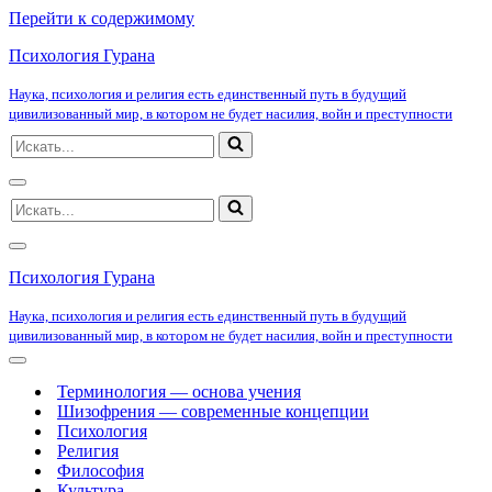
Перейти к содержимому
Психология Гурана
Наука, психология и религия есть единственный путь в будущий
цивилизованный мир, в котором не будет насилия, войн и преступности
Искать...
Меню
Искать...
навигации
Меню
навигации
Психология Гурана
Наука, психология и религия есть единственный путь в будущий
цивилизованный мир, в котором не будет насилия, войн и преступности
Меню
навигации
Терминология — основа учения
Шизофрения — современные концепции
Психология
Религия
Философия
Культура