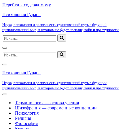
Перейти к содержимому
Психология Гурана
Наука, психология и религия есть единственный путь в будущий
цивилизованный мир, в котором не будет насилия, войн и преступности
Искать...
Меню
Искать...
навигации
Меню
навигации
Психология Гурана
Наука, психология и религия есть единственный путь в будущий
цивилизованный мир, в котором не будет насилия, войн и преступности
Меню
навигации
Терминология — основа учения
Шизофрения — современные концепции
Психология
Религия
Философия
Культура