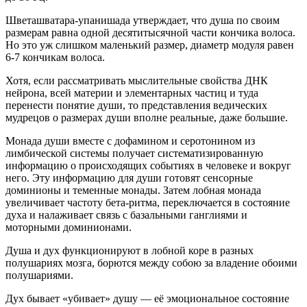
Шветашватара-упанишада утверждает, что душа по своим
размерам равна одной десятитысячной части кончика волоса.
Но это уж слишком маленький размер, диаметр модуля равен
6-7 кончикам волоса.
Хотя, если рассматривать мыслительные свойства ДНК
нейрона, всей материи и элементарных частиц и туда
перенести понятие души, то представления ведических
мудрецов о размерах души вполне реальные, даже большие.
Монада души вместе с дофамином и серотонином из
лимбической системы получает систематизированную
информацию о происходящих событиях в человеке и вокруг
него. Эту информацию для души готовят сенсорные
доминионы и теменные монады. Затем лобная монада
увеличивает частоту бета-ритма, переключается в состояние
духа и налаживает связь с базальными ганглиями и
моторными доминионами.
Душа и дух функционируют в лобной коре в разных
полушариях мозга, борются между собою за владение обоими
полушариями.
Дух бывает «убивает» душу — её эмоциональное состояние