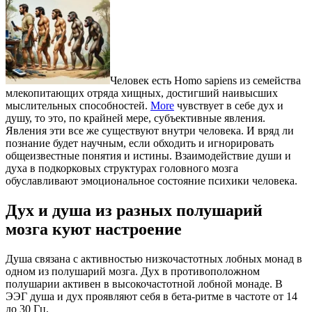
Человек есть Homo sapiens из семейства
млекопитающих отряда хищных, достигший наивысших
мыслительных способностей.
More
чувствует в себе дух и
душу, то это, по крайней мере, субъективные явления.
Явления эти все же существуют внутри человека. И вряд ли
познание будет научным, если обходить и игнорировать
общеизвестные понятия и истины. Взаимодействие души и
духа в подкорковых структурах головного мозга
обуславливают эмоциональное состояние психики человека.
Дух и душа из разных полушарий
мозга куют настроение
Душа связана с активностью низкочастотных лобных монад в
одном из полушарий мозга. Дух в противоположном
полушарии активен в высокочастотной лобной монаде. В
ЭЭГ душа и дух проявляют себя в бета-ритме в частоте от 14
до 30 Гц.