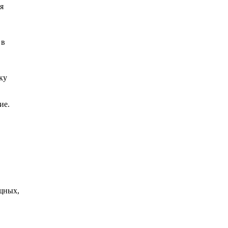
я
 в
ку
ие.
ищных,