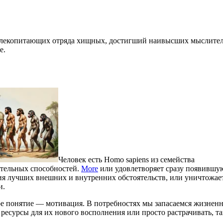
а млекопитающих отряда хищных, достигший наивысших мыслите
е.
Человек есть Homo sapiens из семейства
тельных способностей.
More
или удовлетворяет сразу появившу
ения лучших внешних и внутренних обстоятельств, или уничтожае
и.
кое понятие — мотивация. В потребностях мы запасаемся жизне
ресурсы для их нового восполнения или просто растрачивать, та