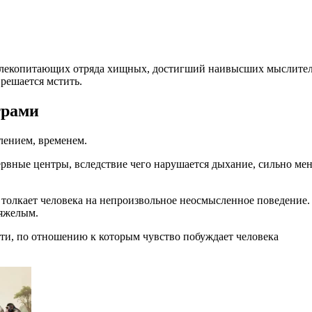
а млекопитающих отряда хищных, достигший наивысших мыслите
 решается мстить.
трами
лением, временем.
рвные центры, вследствие чего нарушается дыхание, сильно мен
 толкает человека на непроизвольное неосмысленное поведение.
тяжелым.
сти, по отношению к которым чувство побуждает человека