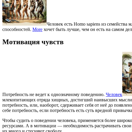
Человек есть Homo sapiens из семейств
способностей.
More
хочет быть лучше, чем он есть на самом дел
Мотивация чувств
Потребность не ведет к однозначному поведению.
Человек
млекопитающих отряда хищных, достигший наивысших мысли
потребность, или, наоборот, сдерживает себя от неё до появл
себе потребность, если потребность есть суть вредной привычк
Чтобы судить о поведении человека, применяется более широ
ресурсами. А в мотивации — необходимость растрачивать свои 
их много и стесняют свободу.