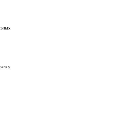
льных
яется