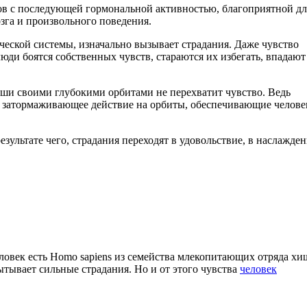
ов с последующей гормональной активностью, благоприятной дл
га и произвольного поведения.
ческой системы, изначально вызывает страдания. Даже чувство
люди боятся собственных чувств, стараются их избегать, впадают
уши своими глубокими орбитами не перехватит чувство. Ведь
т затормаживающее действие на орбиты, обеспечивающие челове
ультате чего, страдания переходят в удовольствие, в наслажден
ловек есть Homo sapiens из семейства млекопитающих отряда х
тывает сильные страдания. Но и от этого чувства
человек