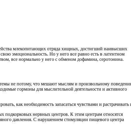
емейства млекопитающих отряда хищных, достигший наивысших
свою эмоциональность. Но у него все равно есть в латентном
твом, все нормально у него с обменом дофамина, серотонина.
темы не потому, что мешают мыслям и произвольному поведени
ходимые гормоны для мыслительной деятельности и активного
вать, как необходимость запасаться чувствами и растрачивать 
х подкорковых нервных центров. К этим центрам относятся
вяного давления. С нарушением стимуляции пищевого центра