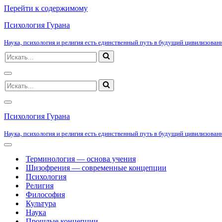
Перейти к содержимому
Психология Гурана
Наука, психология и религия есть единственный путь в будущий цивилизованн
Искать...
Меню
Искать...
навигации
Меню
навигации
Психология Гурана
Наука, психология и религия есть единственный путь в будущий цивилизованн
Меню
навигации
Терминология — основа учения
Шизофрения — современные концепции
Психология
Религия
Философия
Культура
Наука
Прошлые концепции