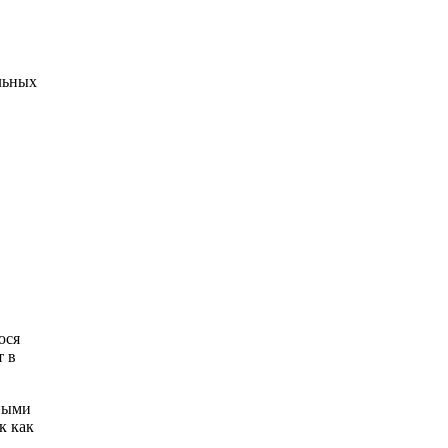
льных
юся
т в
нными
к как