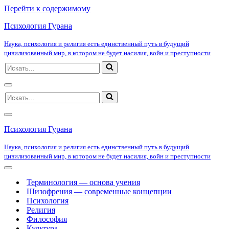
Перейти к содержимому
Психология Гурана
Наука, психология и религия есть единственный путь в будущий
цивилизованный мир, в котором не будет насилия, войн и преступности
Искать...
Меню
Искать...
навигации
Меню
навигации
Психология Гурана
Наука, психология и религия есть единственный путь в будущий
цивилизованный мир, в котором не будет насилия, войн и преступности
Меню
навигации
Терминология — основа учения
Шизофрения — современные концепции
Психология
Религия
Философия
Культура