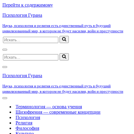
Перейти к содержимому
Психология Гурана
Наука, психология и религия есть единственный путь в будущий
цивилизованный мир, в котором не будет насилия, войн и преступности
Искать...
Меню
Искать...
навигации
Меню
навигации
Психология Гурана
Наука, психология и религия есть единственный путь в будущий
цивилизованный мир, в котором не будет насилия, войн и преступности
Меню
навигации
Терминология — основа учения
Шизофрения — современные концепции
Психология
Религия
Философия
Культура