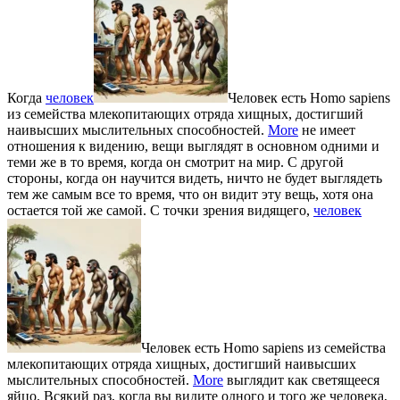
Когда
человек
Человек есть Homo sapiens
из семейства млекопитающих отряда хищных, достигший
наивысших мыслительных способностей.
More
не имеет
отношения к видению, вещи выглядят в основном одними и
теми же в то время, когда он смотрит на мир. С другой
стороны, когда он научится видеть, ничто не будет выглядеть
тем же самым все то время, что он видит эту вещь, хотя она
остается той же самой. С точки зрения видящего,
человек
Человек есть Homo sapiens из семейства
млекопитающих отряда хищных, достигший наивысших
мыслительных способностей.
More
выглядит как светящееся
яйцо. Всякий раз, когда вы видите одного и того же человека,