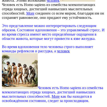
живота. Этими волокнами
человек
Человек есть Homo sapiens из семейства млекопитающих
отряда хищных, достигший наивысших мыслительных
способностей.
More
соединен со всем миром, благодаря им он
сохраняет равновесие, они придают ему устойчивость.
Это представление можно интерпретировать следующим
образом. Состояние вдохновения – это управляемый стресс. И
во время стресса имеют место определённые ощущения в
области живота, которые могут привести к язве желудка.
Во время вдохновения тело человека строго выполняет
команды рефлексов и рассудка, а
человек
Человек есть Homo sapiens из семейства
млекопитающих отряда хищных, достигший наивысших
мыслительных способностей.
More
как бы находится в
освобождённом состоянии, следит за происходящим.