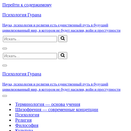
Перейти к содержимому
Психология Гурана
Наука, психология и религия есть единственный путь в будущий
цивилизованный мир, в котором не будет насилия, войн и преступности
Искать...
Меню
Искать...
навигации
Меню
навигации
Психология Гурана
Наука, психология и религия есть единственный путь в будущий
цивилизованный мир, в котором не будет насилия, войн и преступности
Меню
навигации
Терминология — основа учения
Шизофрения — современные концепции
Психология
Религия
Философия
Культура