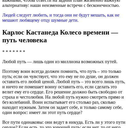
важными, чтобы отвести на задний план жизненно важную
альтернативу: наши неизменные встречи с бесконечностью.
Людей следует любить, и тогда они не будут мешать, как не
мешают любящему отцу шумные дети.
Карлос Кастанеда Колесо времени —
путь человека
* * * * * * *
Любой путь — лишь один из миллиона возможных путей.
Поэтому воин всегда должен помнить, что путь – это только
путь; если он чувствует, что это ему не по душе, он должен
оставить его любой ценой. Любой путь – это всего лишь путь,
и ничто не помешает воину оставить его, если сделать это
велит ему его сердце. Его решение должно быть свободно от
страха и честолюбия. На любой путь нужно смотреть прямо и
без колебаний. Воин испытывает его столько раз, сколько
находит нужным. Затем он задает себе, и только самому себе,
один вопрос: имеет ли этот путь сердце?
Все пути одинаковы: они ведут в никуда. Есть ли у этого пути
сердце? Если есть, то это хороший путь; если нет, то от него