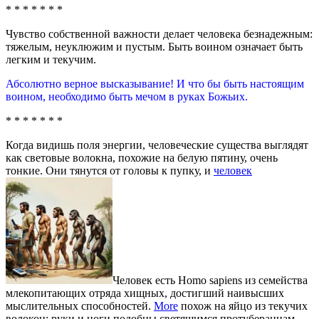
* * * * * * *
Чувство собственной важности делает человека безнадежным:
тяжелым, неуклюжим и пустым. Быть воином означает быть
легким и текучим.
Абсолютно верное высказывание! И что бы быть настоящим
воином, необходимо быть мечом в руках Божьих.
* * * * * * *
Когда видишь поля энергии, человеческие существа выглядят
как световые волокна, похожие на белую пятину, очень
тонкие. Они тянутся от головы к пупку, и
человек
Человек есть Homo sapiens из семейства
млекопитающих отряда хищных, достигший наивысших
мыслительных способностей.
More
похож на яйцо из текучих
волокон; руки и ноги подобны светящимся протуберанцам,