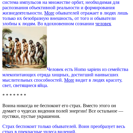
система импульсов на множестве орбит, необходимая для
распознания объективной реальности и формирования
жизнедеятельности.
More
обывателей отражает в людях лишь
только их безобразную внешность, от того и обыватели
злобны к людям. Во вдохновенном сознании
человек
Человек есть Homo sapiens из семейства
млекопитающих отряда хищных, достигший наивысших
мыслительных способностей.
More
видит в людях красоту,
свет, светящиеся яйца.
* * * * * * *
Воина никогда не беспокоит его страх. Вместо этого он
думает о чудесах видения полей энергии! Все остальное —
пустяки, пустые украшения.
Страх беспокоит только обывателей. Воин преобразует весь
страх в прекрасные чудеса видений.