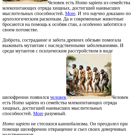
Человек есть Homo sapiens из семейства
млекопитающих отряда хищных, достигший наивысших
мыслительных способностей.
More
. И это научно доказано по
археологическим раскопкам. Да и современные животные
бросаются на помощь к особям стаи, а особенно заботятся о
своем потомстве.
Доброта, сострадание и забота древних обезьян помогала
выживать мутантам с наследственными заболеваниями. И
среди мутантов с психическим расстройством в виде
шизофрении появился
человек
Человек
есть Homo sapiens из семейства млекопитающих отряда
хищных, достигший наивысших мыслительных
способностей.
More
разумный.
Homo sapiens
не стеснялся каннибализма. Он преодолел при
помощи шизофрении отвращение и съел своих доверчивых
родственников.