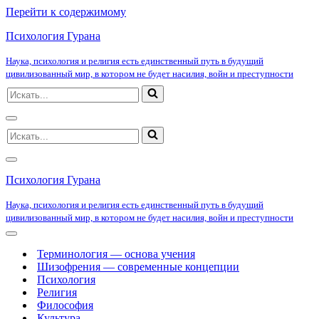
Перейти к содержимому
Психология Гурана
Наука, психология и религия есть единственный путь в будущий
цивилизованный мир, в котором не будет насилия, войн и преступности
Искать...
Меню
Искать...
навигации
Меню
навигации
Психология Гурана
Наука, психология и религия есть единственный путь в будущий
цивилизованный мир, в котором не будет насилия, войн и преступности
Меню
навигации
Терминология — основа учения
Шизофрения — современные концепции
Психология
Религия
Философия
Культура