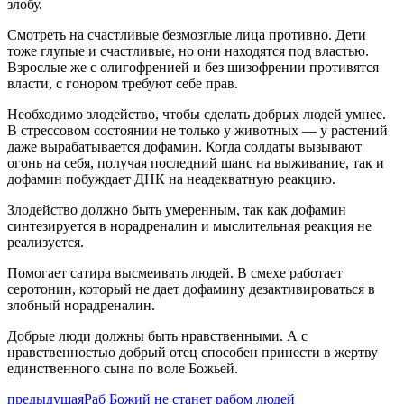
злобу.
Смотреть на счастливые безмозглые лица противно. Дети
тоже глупые и счастливые, но они находятся под властью.
Взрослые же с олигофренией и без шизофрении противятся
власти, с гонором требуют себе прав.
Необходимо злодейство, чтобы сделать добрых людей умнее.
В стрессовом состоянии не только у животных — у растений
даже вырабатывается дофамин. Когда солдаты вызывают
огонь на себя, получая последний шанс на выживание, так и
дофамин побуждает ДНК на неадекватную реакцию.
Злодейство должно быть умеренным, так как дофамин
синтезируется в норадреналин и мыслительная реакция не
реализуется.
Помогает сатира высмеивать людей. В смехе работает
серотонин, который не дает дофамину дезактивироваться в
злобный норадреналин.
Добрые люди должны быть нравственными. А с
нравственностью добрый отец способен принести в жертву
единственного сына по воле Божьей.
предыдущая
Раб Божий не станет рабом людей