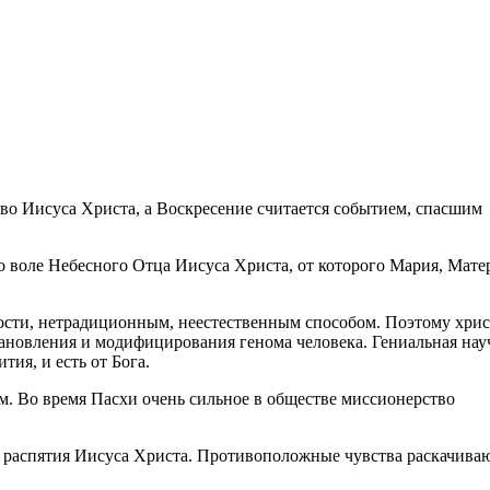
во Иисуса Христа, а Воскресение считается событием, спасшим
о воле Небесного Отца Иисуса Христа, от которого Мария, Мате
мости, нетрадиционным, неестественным способом. Поэтому хри
ановления и модифицирования генома человека. Гениальная нау
ия, и есть от Бога.
м. Во время Пасхи очень сильное в обществе миссионерство
ие распятия Иисуса Христа. Противоположные чувства раскачива