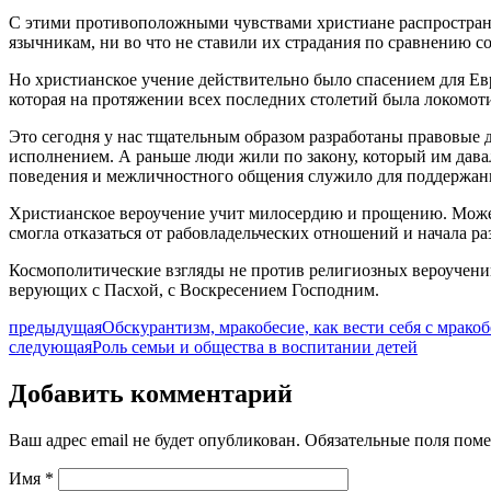
С этими противоположными чувствами христиане распространя
язычникам, ни во что не ставили их страдания по сравнению с
Но христианское учение действительно было спасением для Е
которая на протяжении всех последних столетий была локомо
Это сегодня у нас тщательным образом разработаны правовые 
исполнением. А раньше люди жили по закону, который им дава
поведения и межличностного общения служило для поддержани
Христианское вероучение учит милосердию и прощению. Может
смогла отказаться от рабовладельческих отношений и начала ра
Космополитические взгляды не против религиозных вероучений
верующих с Пасхой, с Воскресением Господним.
предыдущая
Обскурантизм, мракобесие, как вести себя с мрако
следующая
Роль семьи и общества в воспитании детей
Добавить комментарий
Ваш адрес email не будет опубликован.
Обязательные поля пом
Имя
*