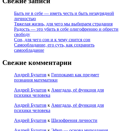
Свежие записи
Быть не в себе — иметь честь и быть незаурядной
личностью
Тяжелая жизнь, для чего мы выбираем страдания
Радость — это убить в себе олигофрению и обрести
свободу
Сон, для чего сон и к чему снится сон
Самообладание, его суть, как сохранить
самообладание
Свежие комментарии
Андрей Булатов
к
Гиппокамп как предмет
познания математики
Андрей Булатов
к
Амигдала, её функция для
психики человека
Андрей Булатов
к
Амигдала, её функция для
психики человека
Андрей Булатов
к
Шизофрения личности
Андрей Булатов
к
Эфир — основа мироздания