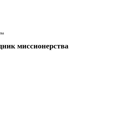
тва
здник миссионерства