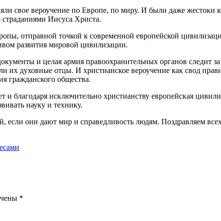
ли свое вероучение по Европе, по миру. И были даже жестоки к
о страданиями Иисуса Христа.
вропы, отправной точкой к современной европейской цивилизаци
тивом развития мировой цивилизации.
документы и целая армия правоохранительных органов следит за
ли их духовные отцы. И христианское вероучение как свод прав
я гражданского общества.
 и благодаря исключительно христианству европейская цивили
звивать науку и технику.
, если они дают мир и справедливость людям. Поздравляем все
бесами
ечены
*