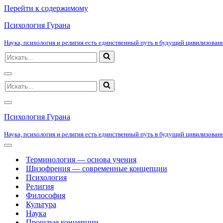
Перейти к содержимому
Психология Гурана
Наука, психология и религия есть единственный путь в будущий цивилизованн
Искать...
Меню
Искать...
навигации
Меню
навигации
Психология Гурана
Наука, психология и религия есть единственный путь в будущий цивилизованн
Меню
навигации
Терминология — основа учения
Шизофрения — современные концепции
Психология
Религия
Философия
Культура
Наука
Прошлые концепции