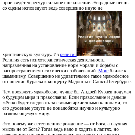
произведёт чересчур сильное впечатление. Эстрадные певцы
со сцены исповедуют ведь совершенно иную не
христианскую культуру. Из
религия
Религия есть психотерапевтическая деятельность,
направленная на установление норм морали и борьбы с
распространением психических заболеваний.
More
ближе к
шаманизму. Совершенно не удивительное такое мракобесное
отношение Кураева к концерту Мадонны в Санкт-Петербурге.
Чем проявлять мракобесие, лучше бы Андрей Кураев подумал
о будущем мира и православия. Если православие и дальше
жёстко будет следовать за своими архаичными канонами, то
его духовные услуги не понадобятся научно и культурно
развивающемуся миру.
Это почему же естественное рождение — от Бога, а научная
мысль не от Бога? Тогда ведь надо и ходить в лаптях, но
священники почему-то предпочитают ездить на дорогих