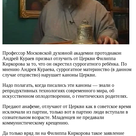
Профессор Московской духовной академии протодиакон
Андрей Кураев призвал отлучить от Церкви Филиппа
Киркорова за то, что он окрестил суррогатного ребёнка. По
мнению Андрея Кураева, суррогатное материнство (в данном
случае отцовство) нарушает каноны Церкви.
Надо полагать, когда писались эти каноны — знали о
репродуктивных технологиях современного мира, об
искусственном оплодотворении, о генетических родителях.
Предают анафеме, отлучают от Церкви как в советское время
исключали из партии, только вот в партию люди вступали в
сознательном возрасте. Младенцев не предавали
коммунистическому крещению.
Да только вряд ли на Филиппа Киркорова такое заявление