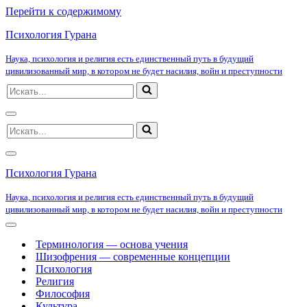
Перейти к содержимому
Психология Гурана
Наука, психология и религия есть единственный путь в будущий
цивилизованный мир, в котором не будет насилия, войн и преступности
Искать...
Меню
Искать...
навигации
Меню
навигации
Психология Гурана
Наука, психология и религия есть единственный путь в будущий
цивилизованный мир, в котором не будет насилия, войн и преступности
Меню
навигации
Терминология — основа учения
Шизофрения — современные концепции
Психология
Религия
Философия
Культура