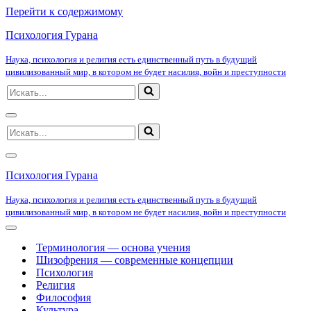
Перейти к содержимому
Психология Гурана
Наука, психология и религия есть единственный путь в будущий
цивилизованный мир, в котором не будет насилия, войн и преступности
Искать...
Меню
Искать...
навигации
Меню
навигации
Психология Гурана
Наука, психология и религия есть единственный путь в будущий
цивилизованный мир, в котором не будет насилия, войн и преступности
Меню
навигации
Терминология — основа учения
Шизофрения — современные концепции
Психология
Религия
Философия
Культура