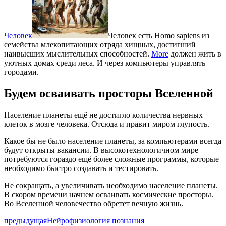
Человек
Человек есть Homo sapiens из
семейства млекопитающих отряда хищных, достигший
наивысших мыслительных способностей.
More
должен жить в
уютных домах среди леса. И через компьютеры управлять
городами.
Будем осваивать просторы Вселенной
Население планеты ещё не достигло количества нервных
клеток в мозге человека. Отсюда и правит миром глупость.
Какое бы не было население планеты, за компьютерами всегда
будут открыты вакансии. В высокотехнологичном мире
потребуются гораздо ещё более сложные программы, которые
необходимо быстро создавать и тестировать.
Не сокращать, а увеличивать необходимо население планеты.
В скором времени начнем осваивать космические просторы.
Во Вселенной человечество обретет вечную жизнь.
предыдущая
Нейрофизиология познания