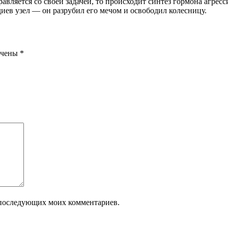
вляется со своей задачей, то происходит синтез гормона агресс
иев узел — он разрубил его мечом и освободил колесницу.
ечены
*
ля последующих моих комментариев.