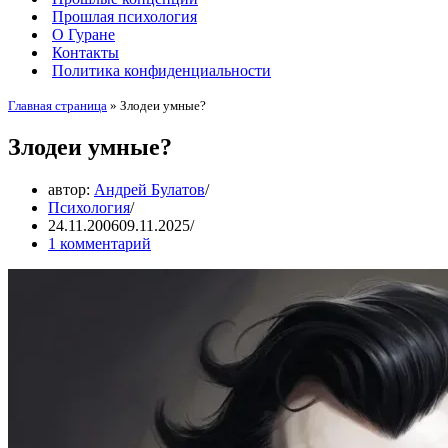
Прошлая психология
О Гуране
Контакты
Политика конфиденциальности
Главная страница
»
Злодеи умные?
Злодеи умные?
автор:
Андрей Булатов
Психология
24.11.2006
09.11.2025
1 комментарий