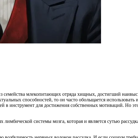
 из семейства млекопитающих отряда хищных, достигший наивы
туальных способностей, то он часто обольщается использовать 
ей в инструмент для достижения собственных мотиваций. Но эт
 лимбической системы мозга, которая и является сутью рассудк
ю возбудимость нервных волокон рассудка. И если социум требу