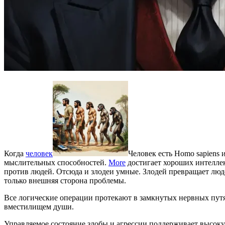
Когда
человек
Человек есть Homo sapiens
мыслительных способностей.
More
достигает хороших интеллек
против людей. Отсюда и злодеи умные. Злодей превращает люд
только внешняя сторона проблемы.
Все логические операции протекают в замкнутых нервных путях
вместилищем души.
Управляемое состояние злобы и агрессии поддерживает высоку