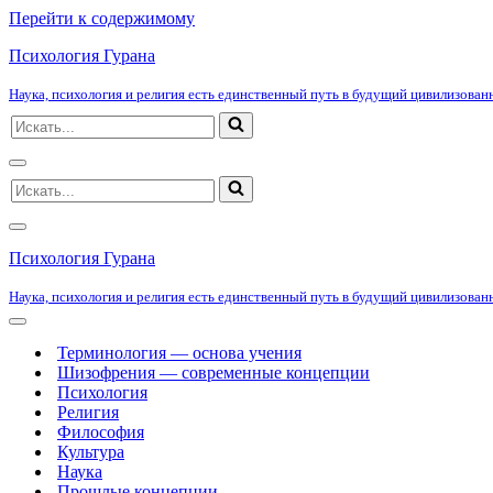
Перейти к содержимому
Психология Гурана
Наука, психология и религия есть единственный путь в будущий цивилизованн
Искать...
Меню
Искать...
навигации
Меню
навигации
Психология Гурана
Наука, психология и религия есть единственный путь в будущий цивилизованн
Меню
навигации
Терминология — основа учения
Шизофрения — современные концепции
Психология
Религия
Философия
Культура
Наука
Прошлые концепции