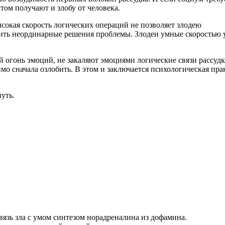
том получают и злобу от человека.
ысокая скорость логических операций не позволяет злодею
дить неординарные решения проблемы. Злодеи умные скоростью 
 огонь эмоций, не закаляют эмоциями логические связи рассудк
мо сначала озлобить. В этом и заключается психологическая пра
уть.
язь зла с умом синтезом норадреналина из дофамина.