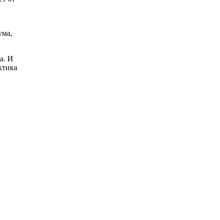
ума,
а. И
ктика