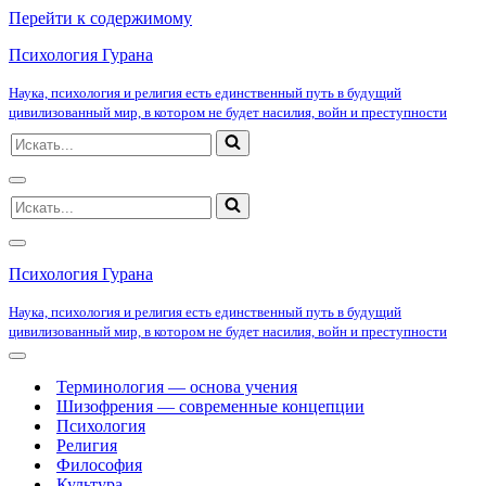
Перейти к содержимому
Психология Гурана
Наука, психология и религия есть единственный путь в будущий
цивилизованный мир, в котором не будет насилия, войн и преступности
Искать...
Меню
Искать...
навигации
Меню
навигации
Психология Гурана
Наука, психология и религия есть единственный путь в будущий
цивилизованный мир, в котором не будет насилия, войн и преступности
Меню
навигации
Терминология — основа учения
Шизофрения — современные концепции
Психология
Религия
Философия
Культура