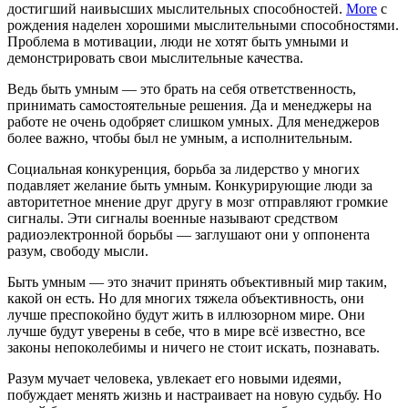
достигший наивысших мыслительных способностей.
More
с
рождения наделен хорошими мыслительными способностями.
Проблема в мотивации, люди не хотят быть умными и
демонстрировать свои мыслительные качества.
Ведь быть умным — это брать на себя ответственность,
принимать самостоятельные решения. Да и менеджеры на
работе не очень одобряет слишком умных. Для менеджеров
более важно, чтобы был не умным, а исполнительным.
Социальная конкуренция, борьба за лидерство у многих
подавляет желание быть умным. Конкурирующие люди за
авторитетное мнение друг другу в мозг отправляют громкие
сигналы. Эти сигналы военные называют средством
радиоэлектронной борьбы — заглушают они у оппонента
разум, свободу мысли.
Быть умным — это значит принять объективный мир таким,
какой он есть. Но для многих тяжела объективность, они
лучше преспокойно будут жить в иллюзорном мире. Они
лучше будут уверены в себе, что в мире всё известно, все
законы непоколебимы и ничего не стоит искать, познавать.
Разум мучает человека, увлекает его новыми идеями,
побуждает менять жизнь и настраивает на новую судьбу. Но