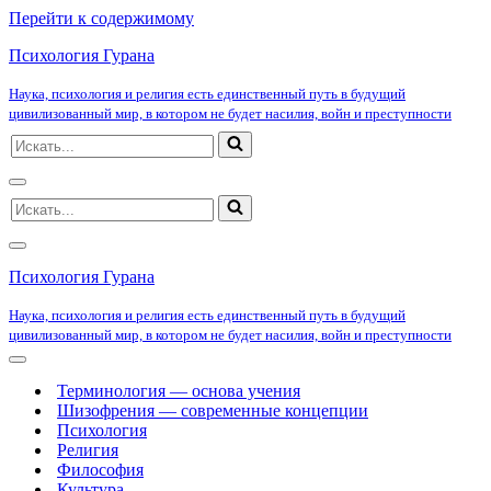
Перейти к содержимому
Психология Гурана
Наука, психология и религия есть единственный путь в будущий
цивилизованный мир, в котором не будет насилия, войн и преступности
Искать...
Меню
Искать...
навигации
Меню
навигации
Психология Гурана
Наука, психология и религия есть единственный путь в будущий
цивилизованный мир, в котором не будет насилия, войн и преступности
Меню
навигации
Терминология — основа учения
Шизофрения — современные концепции
Психология
Религия
Философия
Культура