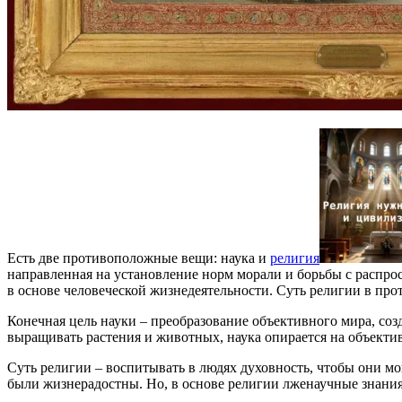
Есть две противоположные вещи: наука и
религия
направленная на установление норм морали и борьбы с распр
в основе человеческой жизнедеятельности. Суть религии в про
Конечная цель науки – преобразование объективного мира, соз
выращивать растения и животных, наука опирается на объект
Суть религии – воспитывать в людях духовность, чтобы они м
были жизнерадостны. Но, в основе религии лженаучные знания