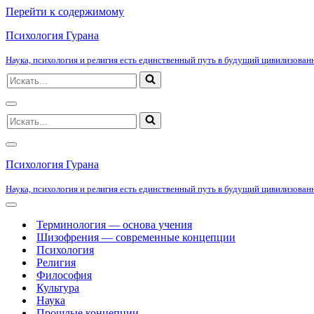
Перейти к содержимому
Психология Гурана
Наука, психология и религия есть единственный путь в будущий цивилизованн
Искать...
Меню
Искать...
навигации
Меню
навигации
Психология Гурана
Наука, психология и религия есть единственный путь в будущий цивилизованн
Меню
навигации
Терминология — основа учения
Шизофрения — современные концепции
Психология
Религия
Философия
Культура
Наука
Прошлые концепции