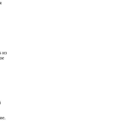
я
s из
ое
й
ие.