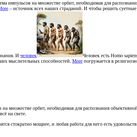
тема импульсов на множестве орбит, необходимая для распознани
More
– источник всех наших страданий. И чтобы решить суетные
знания. И
человек
Человек есть Homo sapien
ших мыслительных способностей.
More
погружается в религиозн
в на множестве орбит, необходимая для распознания объективно
 всё на свете.
тся стократно мощнее, и любая работа для него есть удовольств