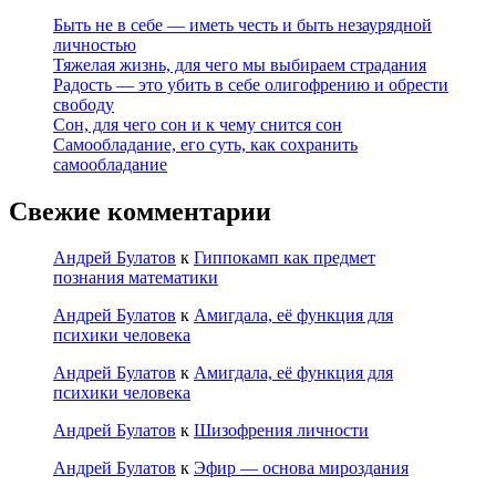
Быть не в себе — иметь честь и быть незаурядной
личностью
Тяжелая жизнь, для чего мы выбираем страдания
Радость — это убить в себе олигофрению и обрести
свободу
Сон, для чего сон и к чему снится сон
Самообладание, его суть, как сохранить
самообладание
Свежие комментарии
Андрей Булатов
к
Гиппокамп как предмет
познания математики
Андрей Булатов
к
Амигдала, её функция для
психики человека
Андрей Булатов
к
Амигдала, её функция для
психики человека
Андрей Булатов
к
Шизофрения личности
Андрей Булатов
к
Эфир — основа мироздания