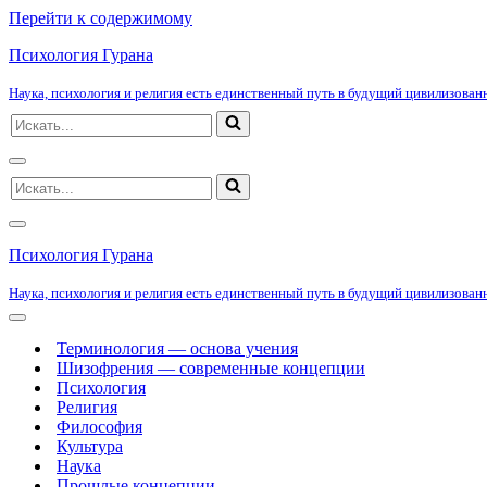
Перейти к содержимому
Психология Гурана
Наука, психология и религия есть единственный путь в будущий цивилизованн
Искать...
Меню
Искать...
навигации
Меню
навигации
Психология Гурана
Наука, психология и религия есть единственный путь в будущий цивилизованн
Меню
навигации
Терминология — основа учения
Шизофрения — современные концепции
Психология
Религия
Философия
Культура
Наука
Прошлые концепции