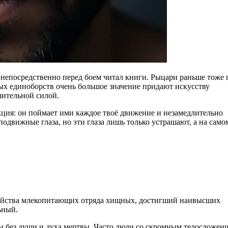
 непосредственно перед боем читал книги. Рыцари раньше тоже 
ых единоборств очень большое значение придают искусству
шительной силой.
кция: он поймает ими каждое твоё движение и незамедлительно
одвижные глаза, но эти глаза лишь только устрашают, а на само
емейства млекопитающих отряда хищных, достигший наивысших
ьный.
ы без души и духа мертвы. Часто люди со скромным телосложен