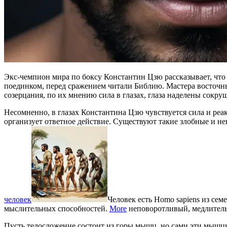
Экс-чемпион мира по боксу Константин Цзю рассказывает, что
поединком, перед сражением читали Библию. Мастера восточн
созерцания, по их мнению сила в глазах, глаза наделены сокру
Несомненно, в глазах Константина Цзю чувствуется сила и реа
организует ответное действие. Существуют такие злобные и неп
человек
Человек есть Homo sapiens из с
мыслительных способностей.
More
неповоротливый, медлител
Пусть телосложение состоит из горы мышц, но сами эти мышц