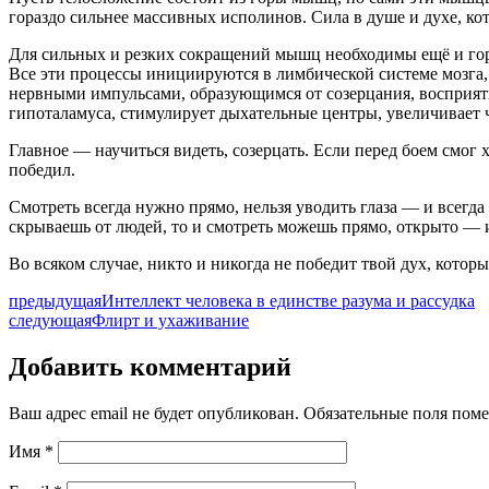
гораздо сильнее массивных исполинов. Сила в душе и духе, к
Для сильных и резких сокращений мышц необходимы ещё и гор
Все эти процессы инициируются в лимбической системе мозга,
нервными импульсами, образующимся от созерцания, восприя
гипоталамуса, стимулирует дыхательные центры, увеличивает ч
Главное — научиться видеть, созерцать. Если перед боем смог 
победил.
Смотреть всегда нужно прямо, нельзя уводить глаза — и всегда 
скрываешь от людей, то и смотреть можешь прямо, открыто — и
Во всяком случае, никто и никогда не победит твой дух, котор
предыдущая
Интеллект человека в единстве разума и рассудка
следующая
Флирт и ухаживание
Добавить комментарий
Ваш адрес email не будет опубликован.
Обязательные поля пом
Имя
*