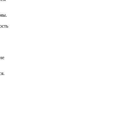
емы.
ость
не
ся.