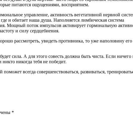
оторые питаются ощущениями, восприятием.
мональное управление, активность вегетативной нервной сист
 где и обитает наша душа. Наполняется лимбическая система
тия. Мощный поток импульсов активирует гормональную активн
астоту и силу сердцебиения.
хорошо рассмотреть, увидеть противника, то уже наполовину его
будет сила. А для этого совесть должна быть чиста. Если ничего 
 никто никогда тебя не победит.
ый поможет всегда совершенствоваться, развиваться, тренировать
ечены
*