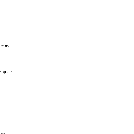
перед
м деле
ием