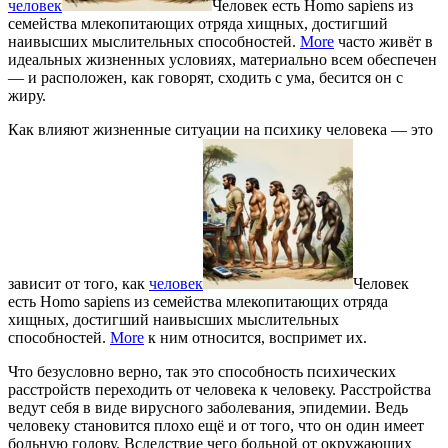
человек
Человек есть Homo sapiens из
семейства млекопитающих отряда хищных, достигший
наивысших мыслительных способностей.
More
часто живёт в
идеальных жизненных условиях, материально всем обеспечен
— и расположен, как говорят, сходить с ума, бесится он с
жиру.
Как влияют жизненные ситуации на психику человека — это
зависит от того, как
человек
Человек
есть Homo sapiens из семейства млекопитающих отряда
хищных, достигший наивысших мыслительных
способностей.
More
к ним относится, воспримет их.
Что безусловно верно, так это способность психических
расстройств переходить от человека к человеку. Расстройства
ведут себя в виде вирусного заболевания, эпидемии. Ведь
человеку становится плохо ещё и от того, что он один имеет
больную голову. Вследствие чего больной от окружающих