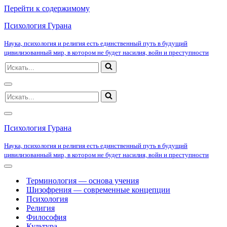
Перейти к содержимому
Психология Гурана
Наука, психология и религия есть единственный путь в будущий
цивилизованный мир, в котором не будет насилия, войн и преступности
Искать...
Меню
Искать...
навигации
Меню
навигации
Психология Гурана
Наука, психология и религия есть единственный путь в будущий
цивилизованный мир, в котором не будет насилия, войн и преступности
Меню
навигации
Терминология — основа учения
Шизофрения — современные концепции
Психология
Религия
Философия
Культура