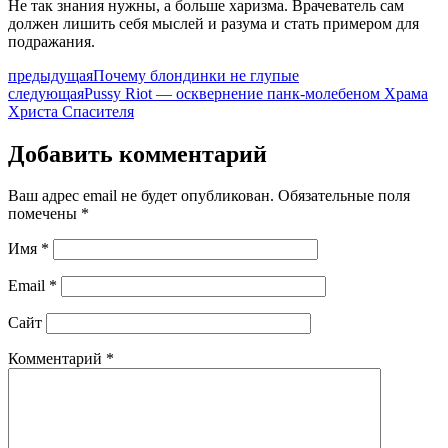
Не так знания нужны, а больше харизма. Врачеватель сам
должен лишить себя мыслей и разума и стать примером для
подражания.
предыдущая
Почему блондинки не глупые
следующая
Pussy Riot — осквернение панк-молебеном Храма
Христа Спасителя
Добавить комментарий
Ваш адрес email не будет опубликован.
Обязательные поля
помечены
*
Имя
*
Email
*
Сайт
Комментарий
*